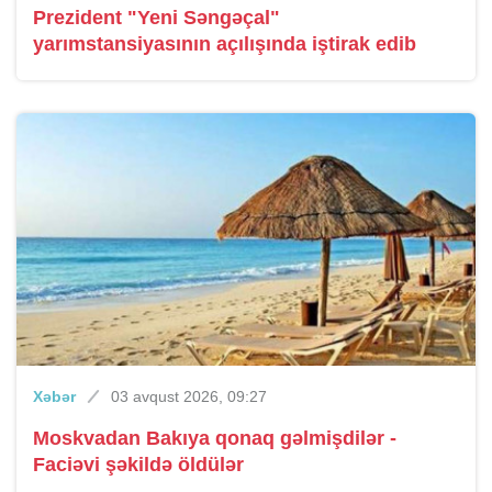
Prezident "Yeni Səngəçal"
yarımstansiyasının açılışında iştirak edib
Xəbər
03 avqust 2026, 09:27
Moskvadan Bakıya qonaq gəlmişdilər -
Faciəvi şəkildə öldülər