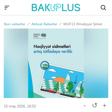
Son xəbərlər
Aktual Xəbərlər
WUF13 Əməliyyat Şirkəti: Nəqliyyat xidmətləri artıq istifadəyə verilib
-
↺
+
15 may 2026, 18:52