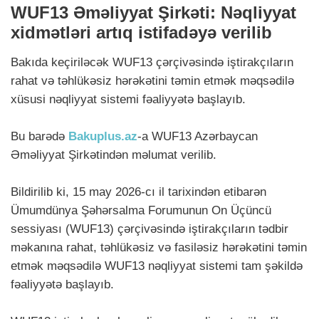
WUF13 Əməliyyat Şirkəti: Nəqliyyat
xidmətləri artıq istifadəyə verilib
Bakıda keçiriləcək WUF13 çərçivəsində iştirakçıların
rahat və təhlükəsiz hərəkətini təmin etmək məqsədilə
xüsusi nəqliyyat sistemi fəaliyyətə başlayıb.
Bu barədə
Bakuplus.az
-a WUF13 Azərbaycan
Əməliyyat Şirkətindən məlumat verilib.
Bildirilib ki, 15 may 2026-cı il tarixindən etibarən
Ümumdünya Şəhərsalma Forumunun On Üçüncü
sessiyası (WUF13) çərçivəsində iştirakçıların tədbir
məkanına rahat, təhlükəsiz və fasiləsiz hərəkətini təmin
etmək məqsədilə WUF13 nəqliyyat sistemi tam şəkildə
fəaliyyətə başlayıb.