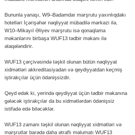
Bununla yanaşı, W9–Badamdar marşrutu yaxınlıqdakı
hotelləri İçərişəhər nəqliyyat mübadilə mərkəzi ilə,
W10–Mikayıl Əliyev marşrutu isə qonaqlama
məkanlarını birbaşa WUF13 tədbir məkanı ilə
əlaqələndirir.
WUF13 çərçivəsində təşkil olunan bütün nəqliyyat
xidmətləri akkreditasiyadan və qeydiyyatdan keçmiş
iştirakçılar üçün ödənişsizdir.
Qeyd edək ki, yerində qeydiyyat üçün tədbir məkanına
gələcək iştirakçılar da bu xidmətlərdən ödənişsiz
istifadə edə biləcəklər.
WUF13 zamanı təşkil olunan nəqliyyat xidmətləri və
marşrutlar barədə daha ətraflı məlumatı WUF13