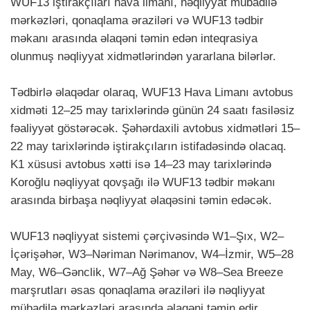
WUF13 iştirakçıları hava limanı, nəqliyyat mübadilə
mərkəzləri, qonaqlama əraziləri və WUF13 tədbir
məkanı arasında əlaqəni təmin edən inteqrasiya
olunmuş nəqliyyat xidmətlərindən yararlana bilərlər.
Tədbirlə əlaqədar olaraq, WUF13 Hava Limanı avtobus
xidməti 12–25 may tarixlərində günün 24 saatı fasiləsiz
fəaliyyət göstərəcək. Şəhərdaxili avtobus xidmətləri 15–
22 may tarixlərində iştirakçıların istifadəsində olacaq.
K1 xüsusi avtobus xətti isə 14–23 may tarixlərində
Koroğlu nəqliyyat qovşağı ilə WUF13 tədbir məkanı
arasında birbaşa nəqliyyat əlaqəsini təmin edəcək.
WUF13 nəqliyyat sistemi çərçivəsində W1–Şıx, W2–
İçərişəhər, W3–Nəriman Nərimanov, W4–İzmir, W5–28
May, W6–Gənclik, W7–Ağ Şəhər və W8–Sea Breeze
marşrutları əsas qonaqlama əraziləri ilə nəqliyyat
mübadilə mərkəzləri arasında əlaqəni təmin edir.