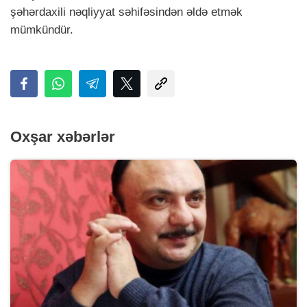
şəhərdaxili nəqliyyat səhifəsindən əldə etmək
mümkündür.
Oxşar xəbərlər