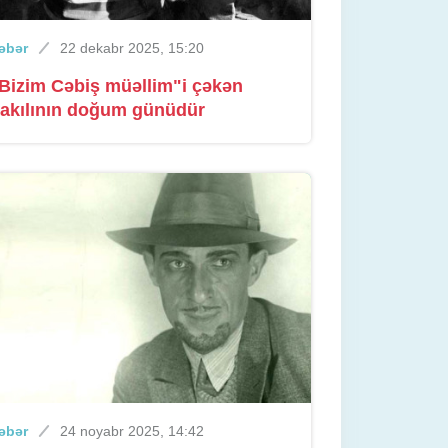
əbər
22 dekabr 2025, 15:20
Bizim Cəbiş müəllim"i çəkən
akılının doğum günüdür
əbər
24 noyabr 2025, 14:42