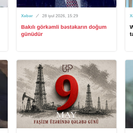
Xəbər
28 iyul 2026, 15:29
X
Bakılı görkəmli bəstəkarın doğum
W
günüdür
t