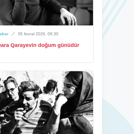
əbər
05 fevral 2026, 09:30
ara Qarayevin doğum günüdür