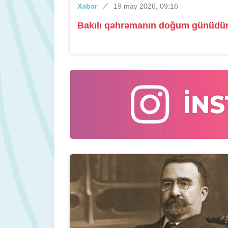
Xəbər
19 may 2026, 09:16
Bakılı qəhrəmanın doğum günüdü