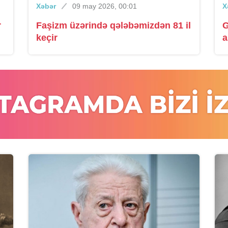
Xəbər
09 may 2026, 00:01
X
r
Faşizm üzərində qələbəmizdən 81 il
G
keçir
a