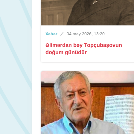
Xəbər
04 may 2026, 13:20
Əlimərdan bəy Topçubaşovun
doğum günüdür