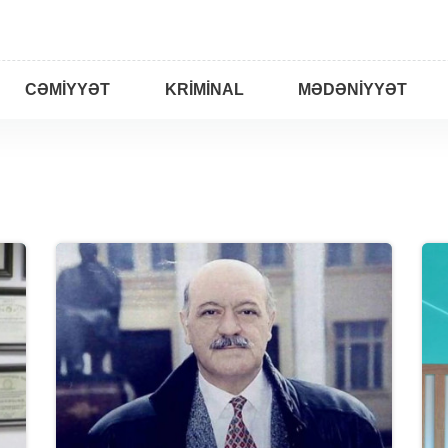
CƏMIYYƏT
KRIMINAL
MƏDƏNIYYƏT