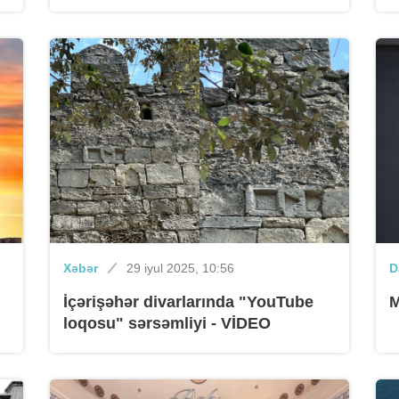
Xəbər
29 iyul 2025, 10:56
D
İçərişəhər divarlarında "YouTube
M
loqosu" sərsəmliyi - VİDEO