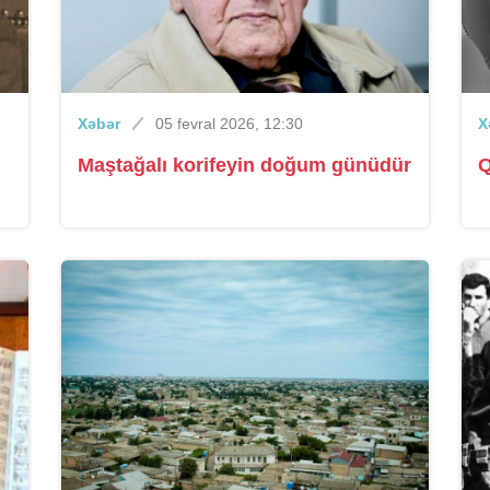
Xəbər
05 fevral 2026, 12:30
X
Maştağalı korifeyin doğum günüdür
Q