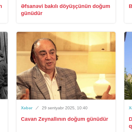
n
Əfsanəvi bakılı döyüşçünün doğum
B
günüdür
Xəbər
29 sentyabr 2025, 10:40
X
Cavan Zeynallının doğum günüdür
D
q