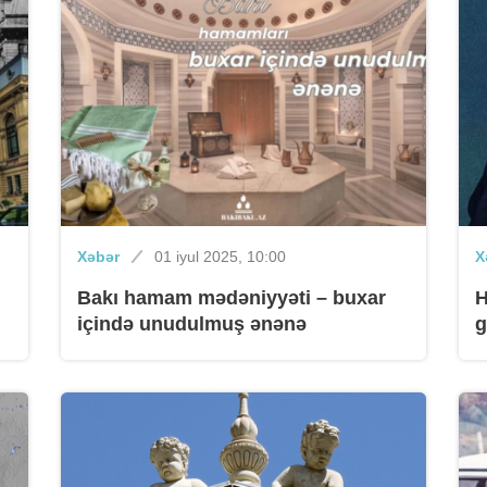
Xəbər
01 iyul 2025, 10:00
X
Bakı hamam mədəniyyəti – buxar
H
içində unudulmuş ənənə
g