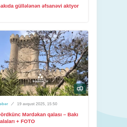
akıda güllələnən əfsanəvi aktyor
əbər
19 avqust 2025, 15:50
ördkünc Mərdəkan qalası – Bakı
alaları + FOTO