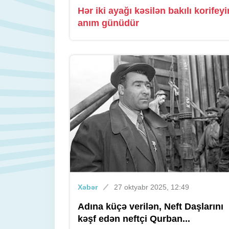
Hər iki ayağı kəsilən bakılı korifeyi
anım günüdür
Xəbər
27 oktyabr 2025, 12:49
Adına küçə verilən, Neft Daşlarını
kəşf edən neftçi Qurban...