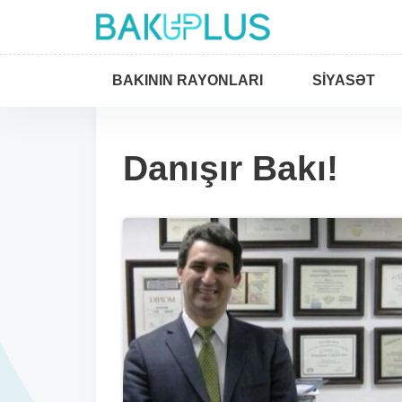
BAKININ RAYONLARI
SIYASƏT
Danışır Bakı!