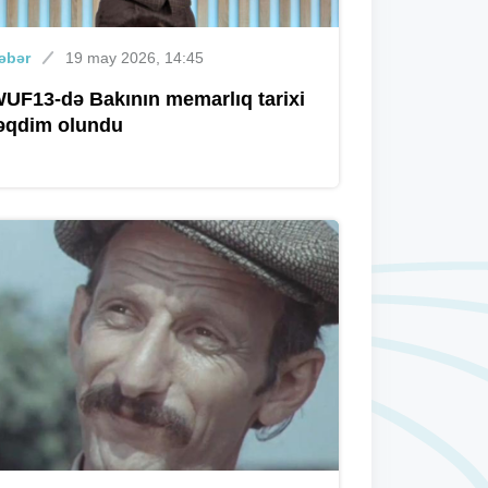
əbər
19 may 2026, 14:45
UF13-də Bakının memarlıq tarixi
əqdim olundu