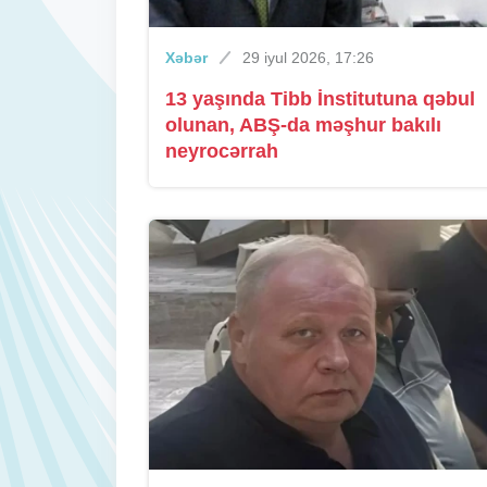
Xəbər
29 iyul 2026, 17:26
13 yaşında Tibb İnstitutuna qəbul
olunan, ABŞ-da məşhur bakılı
neyrocərrah