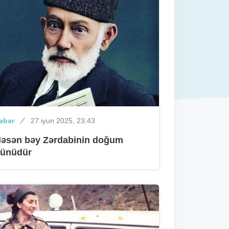
əbər
27 iyun 2025, 23:43
əsən bəy Zərdabinin doğum
ünüdür