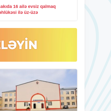
akıda 16 ailə evsiz qalmaq
əhlükəsi ilə üz-üzə