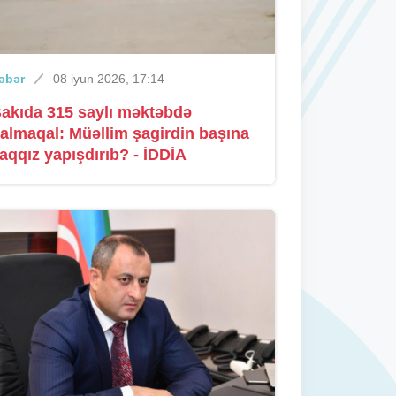
əbər
08 iyun 2026, 17:14
akıda 315 saylı məktəbdə
almaqal: Müəllim şagirdin başına
aqqız yapışdırıb? - İDDİA