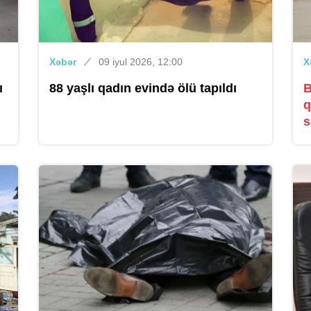
Xəbər
09 iyul 2026, 12:00
X
ı
88 yaşlı qadın evində ölü tapıldı
B
q
s