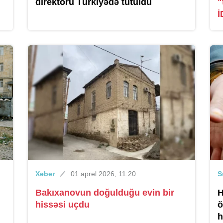
direktoru Türkiyədə tutuldu
"
İ
Xəbər
01 aprel 2026, 11:20
S
Bakıxanovun doğulduğu evin bir
H
hissəsi uçdu
ö
h