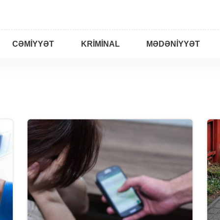
CƏMIYYƏT
KRIMINAL
MƏDƏNIYYƏT