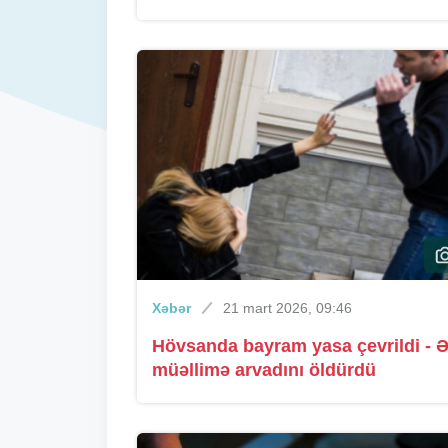
Xəbər
21 mart 2026, 09:46
Hövsanda bayram yasa çevrildi - Ə
müəllimə arvadını öldürdü