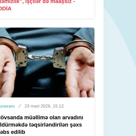
təmizlik", işçilər də maaşsız -
DDİA
uraxanı
23 mart 2026, 15:12
övsanda müəllimə olan arvadını
ldürməkdə təqsirləndirilən şəxs
əbs edilib