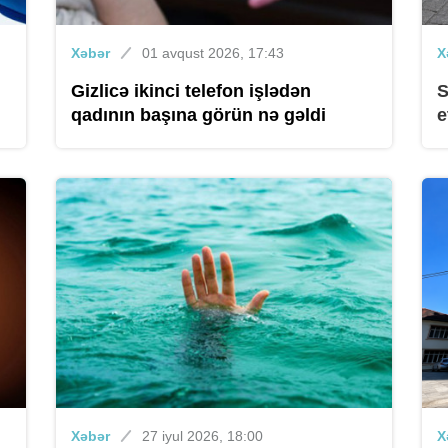
Xəbər
01 avqust 2026, 17:43
X
Gizlicə ikinci telefon işlədən
S
qadının başına görün nə gəldi
e
Xəbər
27 iyul 2026, 18:00
X