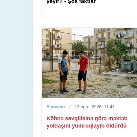
yeyir? - Şok faktlar
Suraxanı
13 aprel 2026, 11:47
Köhnə sevgilisinə görə məktəb
yoldaşını yumruqlayıb öldürdü