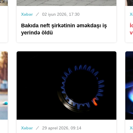
Xəbər
02 iyun 2026, 17:30
X
Bakıda neft şirkətinin əməkdaşı iş
İ
yerində öldü
v
Xəbər
29 aprel 2026, 09:14
X