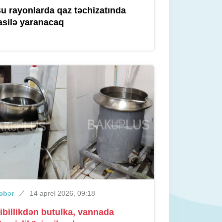
u rayonlarda qaz təchizatında
asilə yaranacaq
əbər
14 aprel 2026, 09:18
ibillikdən butulka, vannada