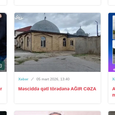
Xəbər
05 mart 2026, 13:40
X
r
Məsciddə qətl törədənə AĞIR CƏZA
A
m