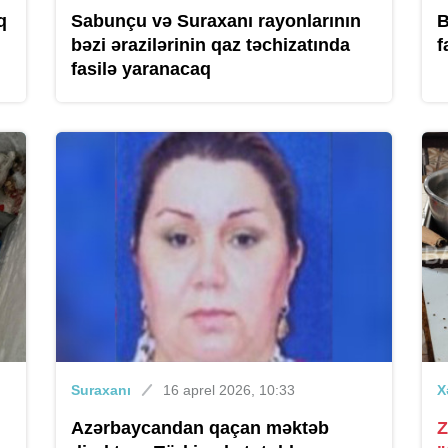
q
Sabunçu və Suraxanı rayonlarının
B
bəzi ərazilərinin qaz təchizatında
f
fasilə yaranacaq
Suraxanı
16 aprel 2026, 10:33
X
Azərbaycandan qaçan məktəb
Z