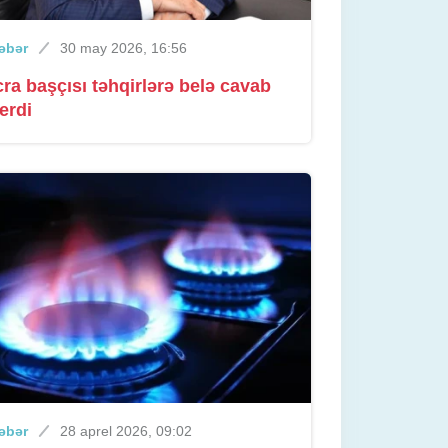
əbər
30 may 2026, 16:56
cra başçısı təhqirlərə belə cavab
erdi
əbər
28 aprel 2026, 09:02