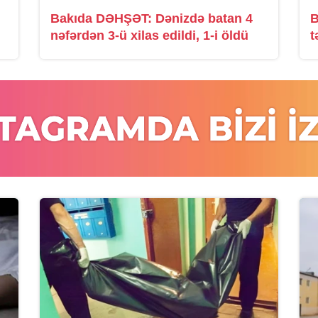
Bakıda DƏHŞƏT: Dənizdə batan 4
B
nəfərdən 3-ü xilas edildi, 1-i öldü
t