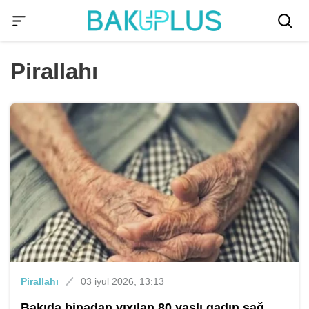
Pirallahı
Pirallahı
03 iyul 2026, 13:13
Bakıda binadan yıxılan 80 yaşlı qadın sağ