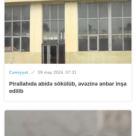
Cəmiyyət
09 may 2024, 07:31
Pirallahıda abidə sökülüb, əvəzinə anbar inşa
edilib