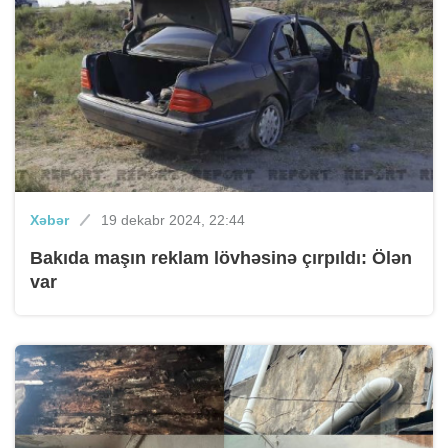
Xəbər
19 dekabr 2024, 22:44
Bakıda maşın reklam lövhəsinə çırpıldı: Ölən
var