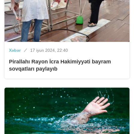
Xəbər
17 iyun 2024, 22:40
Pirallahı Rayon İcra Hakimiyyəti bayram
sovqatları paylayıb