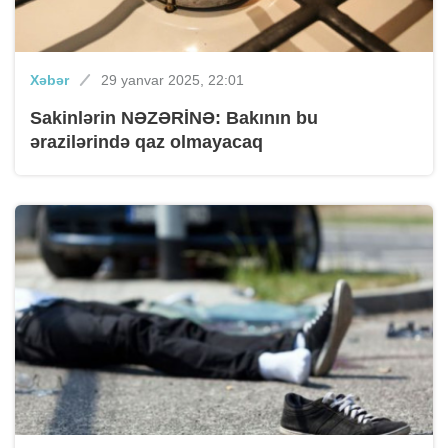
Xəbər
29 yanvar 2025, 22:01
Sakinlərin NƏZƏRİNƏ: Bakının bu
ərazilərində qaz olmayacaq