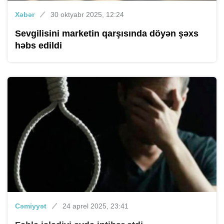
Xəbər
30 oktyabr 2025, 12:24
Sevgilisini marketin qarşısında döyən şəxs
həbs edildi
Cəmiyyət
24 aprel 2025, 23:41