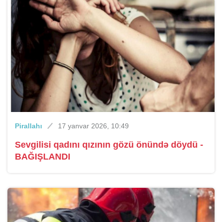
Pirallahı
17 yanvar 2026, 10:49
Sevgilisi qadını qızının gözü önündə döydü -
BAĞIŞLANDI