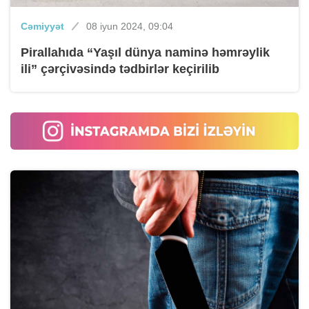
Cəmiyyət
08 iyun 2024, 09:04
Pirallahıda “Yaşıl dünya naminə həmrəylik
ili” çərçivəsində tədbirlər keçirilib