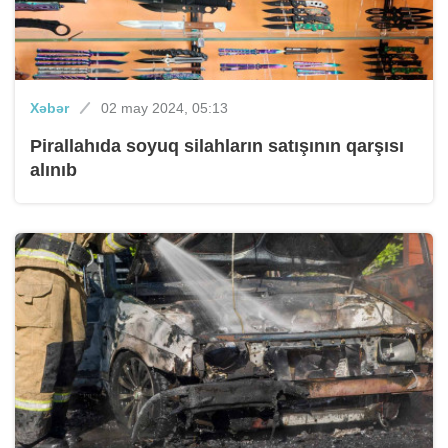
Xəbər
02 may 2024, 05:13
Pirallahıda soyuq silahların satışının qarşısı
alınıb