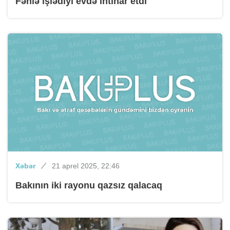
Fəhlə işlədiyi evdə intihar etdi
Xəbər
21 aprel 2025, 22:46
Bakının iki rayonu qazsız qalacaq