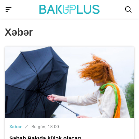
Xəbər
Xəbər
Bu gün, 18:00
Sabah Bakıda külək olacaq