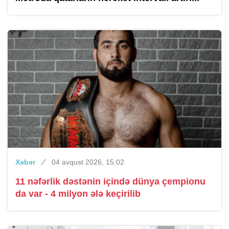
Xəbər
04 avqust 2026, 15:02
11 nəfərlik dəstənin içində dünya çempionu
da var - 4 milyon ələ keçirilib