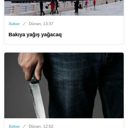
Xəbər
Dünən, 13:37
Bakıya yağış yağacaq
Xəbər
Dünən, 12:52