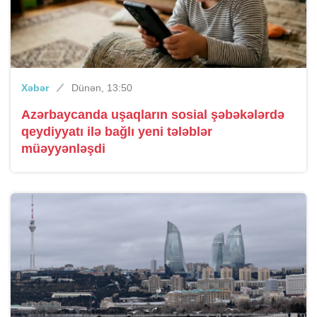
Xəbər
Dünən, 13:50
Azərbaycanda uşaqların sosial şəbəkələrdə
qeydiyyatı ilə bağlı yeni tələblər
müəyyənləşdi