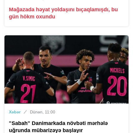
Mağazada həyat yoldaşını bıçaqlamışdı, bu
gün hökm oxundu
Xəbər
Dünən, 11:00
"Sabah" Danimarkada növbəti mərhələ
uğrunda mübarizəyə başlayır