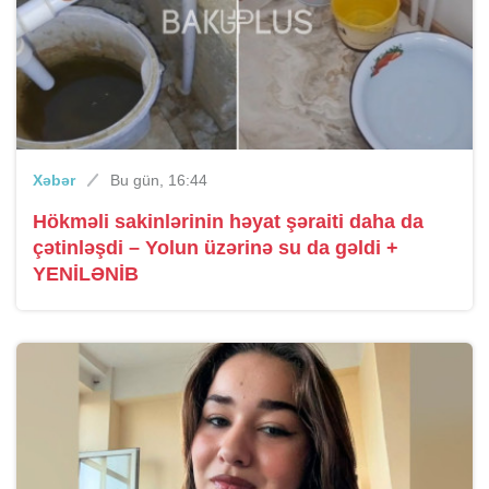
Xəbər
Bu gün, 16:44
Hökməli sakinlərinin həyat şəraiti daha da
çətinləşdi – Yolun üzərinə su da gəldi +
YENİLƏNİB