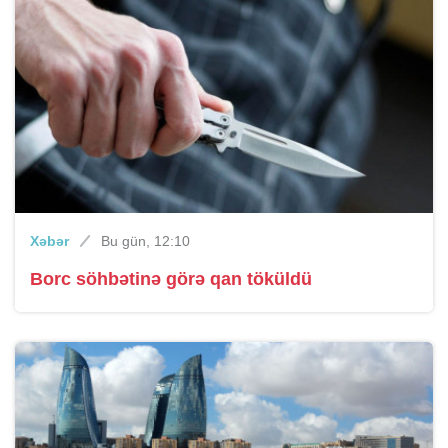
Xəbər
Bu gün, 12:10
Borc söhbətinə görə qan töküldü