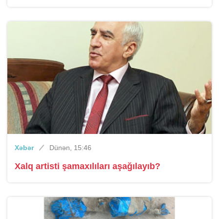
Xəbər
Dünən, 15:46
Xalq artisti şamaxılıları aşağılayıb?