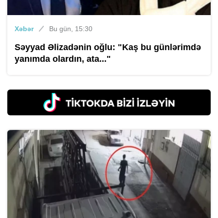
Xəbər
Bu gün, 15:30
Səyyad Əlizadənin oğlu: "Kaş bu günlərimdə
yanımda olardın, ata..."