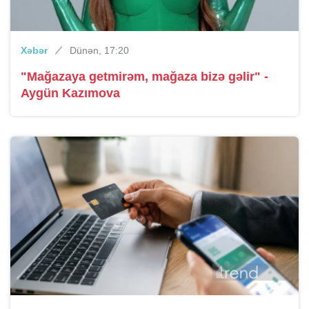
Xəbər
Dünən, 17:20
"Mağazaya getmirəm, mağaza bizə gəlir" -
Aygün Kazımova