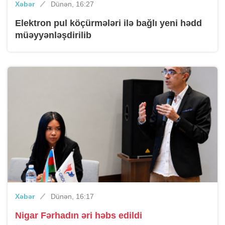
Xəbər
Dünən, 16:27
Elektron pul köçürmələri ilə bağlı yeni hədd
müəyyənləşdirilib
Xəbər
Dünən, 16:17
Nigar Fərhadın əri həbs edildi