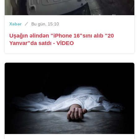
Xəbər
Bu gün, 15:10
Uşağın əlindən "iPhone 16"sını alıb "20
Yanvar"da satdı - VİDEO