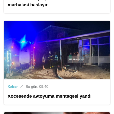
mərhələsi başlayır
Xəbər
Bu gün, 09:40
Xocəsəndə avtoyuma məntəqəsi yandı