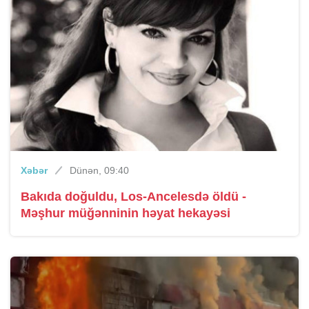
Xəbər
Dünən, 09:40
Bakıda doğuldu, Los-Ancelesdə öldü -
Məşhur müğənninin həyat hekayəsi