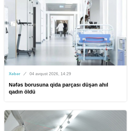
Xəbər
04 avqust 2026, 14:29
Nəfəs borusuna qida parçası düşən ahıl
qadın öldü