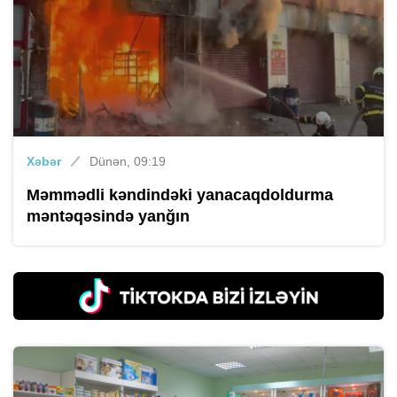
Xəbər
Dünən, 09:19
Məmmədli kəndindəki yanacaqdoldurma
məntəqəsində yanğın