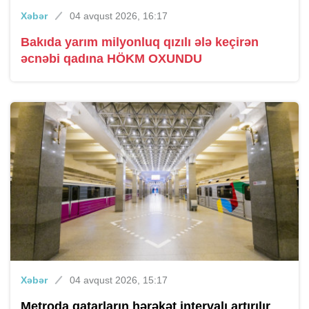
Xəbər
04 avqust 2026, 16:17
Bakıda yarım milyonluq qızılı ələ keçirən
əcnəbi qadına HÖKM OXUNDU
Xəbər
04 avqust 2026, 15:17
Metroda qatarların hərəkət intervalı artırılır