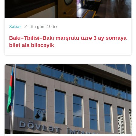
Xəbər
Bu gün, 10:57
Bakı–Tbilisi–Bakı marşrutu üzrə 3 ay sonraya
bilet ala biləcəyik