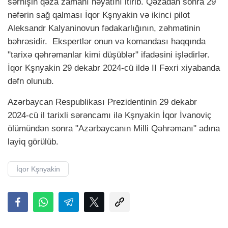
sərnişin qəza zamanı həyatını itirib. Qəzadan sonra 29
nəfərin sağ qalması İqor Kşnyakin və ikinci pilot
Aleksandr Kalyaninovun fədakarlığının, zəhmətinin
bəhrəsidir. Ekspertlər onun və komandası haqqında
"tarixə qəhrəmanlar kimi düşüblər" ifadəsini işlədirlər.
İqor Kşnyakin 29 dekabr 2024-cü ildə II Fəxri xiyabanda
dəfn olunub.
Azərbaycan Respublikası Prezidentinin 29 dekabr
2024-cü il tarixli sərəncamı ilə Kşnyakin İqor İvanoviç
ölümündən sonra "Azərbaycanın Milli Qəhrəmanı" adına
layiq görülüb.
İqor Kşnyakin