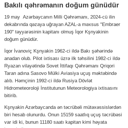
Bakılı qəhrəmanın doğum günüdür
19 may Azərbaycanın Milli Qəhrəmanı, 2024-cü ilin
dekabrında qəzaya uğrayan AZAL-a məxsus "Embraer
190" təyyarəsinin kapitanı olmuş İqor Kşnyakinin
doğum günüdür.
İqor İvanoviç Kşnyakin 1962-ci ildə Bakı şəhərində
anadan olub. Pilot ixtisası üzrə ilk təhsilini 1982-ci ildə
Ryazan vilayətində Sovet İttifaqı Qəhrəmanı Qriqori
Taran adına Sasovo Mülki Aviasiya uçuş məktəbində
alıb. Həmçinin 1992-ci ildə Rusiya Dövlət
Hidrometeoroloji İnstitutunun Meteorologiya ixtisasını
bitirib.
Kşnyakin Azərbaycanda ən təcrübəli mütəxəssislərdən
biri hesab olunurdu. Onun 15159 saatlıq uçuş təcrübəsi
var idi ki, bunun 11180 saatı kapitan kimi həyata