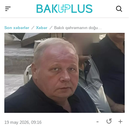
Son xəbərlər
Xəbər
Bakılı qəhrəmanın doğum günüdür
-
↺
+
19 may 2026, 09:16