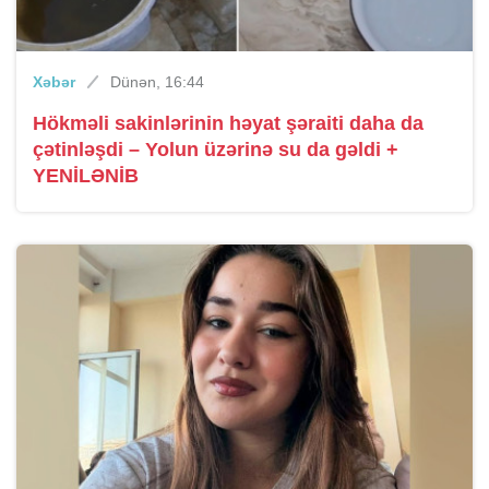
Xəbər
Dünən, 16:44
Hökməli sakinlərinin həyat şəraiti daha da
çətinləşdi – Yolun üzərinə su da gəldi +
YENİLƏNİB