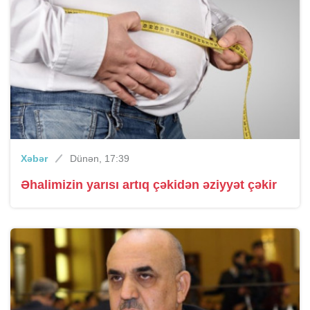
Xəbər
Dünən, 17:39
Əhalimizin yarısı artıq çəkidən əziyyət çəkir