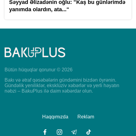
Səyyad Əlizadənin oğlu: "Kaş bu günlərimdə
yanımda olardın, ata..."
Bütün hüquqlar qorunur © 2026
Bakı və ətraf qəsəbələrin gündəmini bizdən öyrənin.
Gündəlik yeniliklər, eksklüziv xəbərlər və yerli həyatın
nəbzi – BakuPlus ilə daim xəbərdar olun.
Haqqımızda
Reklam