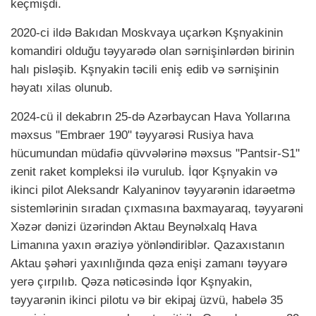
keçmişdi.
2020-ci ildə Bakıdan Moskvaya uçarkən Kşnyakinin
komandiri olduğu təyyarədə olan sərnişinlərdən birinin
halı pisləşib. Kşnyakin təcili eniş edib və sərnişinin
həyatı xilas olunub.
2024-cü il dekabrın 25-də Azərbaycan Hava Yollarına
məxsus "Embraer 190" təyyarəsi Rusiya hava
hücumundan müdafiə qüvvələrinə məxsus "Pantsir-S1"
zenit raket kompleksi ilə vurulub. İqor Kşnyakin və
ikinci pilot Aleksandr Kalyaninov təyyarənin idarəetmə
sistemlərinin sıradan çıxmasına baxmayaraq, təyyarəni
Xəzər dənizi üzərindən Aktau Beynəlxalq Hava
Limanına yaxın əraziyə yönləndiriblər. Qazaxıstanın
Aktau şəhəri yaxınlığında qəza enişi zamanı təyyarə
yerə çırpılıb. Qəza nəticəsində İqor Kşnyakin,
təyyarənin ikinci pilotu və bir ekipaj üzvü, habelə 35