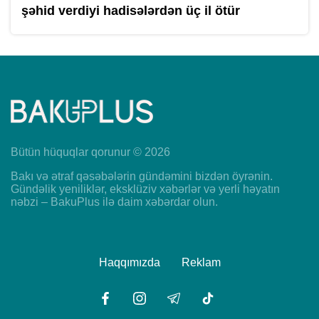
şəhid verdiyi hadisələrdən üç il ötür
Bütün hüquqlar qorunur © 2026
Bakı və ətraf qəsəbələrin gündəmini bizdən öyrənin.
Gündəlik yeniliklər, eksklüziv xəbərlər və yerli həyatın
nəbzi – BakuPlus ilə daim xəbərdar olun.
Haqqımızda
Reklam