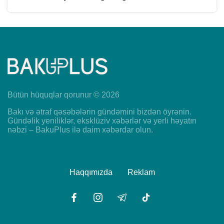
Bütün hüquqlar qorunur © 2026
Bakı və ətraf qəsəbələrin gündəmini bizdən öyrənin.
Gündəlik yeniliklər, eksklüziv xəbərlər və yerli həyatın
nəbzi – BakuPlus ilə daim xəbərdar olun.
Haqqımızda
Reklam