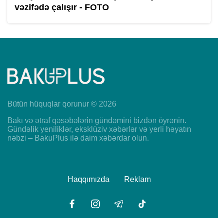
vəzifədə çalışır - FOTO
Bütün hüquqlar qorunur © 2026
Bakı və ətraf qəsəbələrin gündəmini bizdən öyrənin.
Gündəlik yeniliklər, eksklüziv xəbərlər və yerli həyatın
nəbzi – BakuPlus ilə daim xəbərdar olun.
Haqqımızda
Reklam