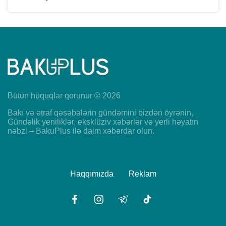
Bütün hüquqlar qorunur © 2026
Bakı və ətraf qəsəbələrin gündəmini bizdən öyrənin.
Gündəlik yeniliklər, eksklüziv xəbərlər və yerli həyatın
nəbzi – BakuPlus ilə daim xəbərdar olun.
Haqqımızda
Reklam