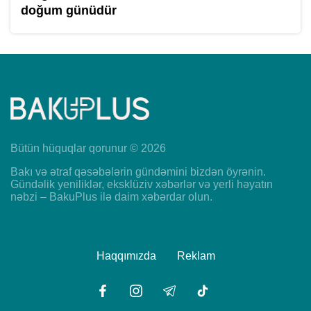
doğum günüdür
Bütün hüquqlar qorunur © 2026
Bakı və ətraf qəsəbələrin gündəmini bizdən öyrənin.
Gündəlik yeniliklər, eksklüziv xəbərlər və yerli həyatın
nəbzi – BakuPlus ilə daim xəbərdar olun.
Haqqımızda
Reklam