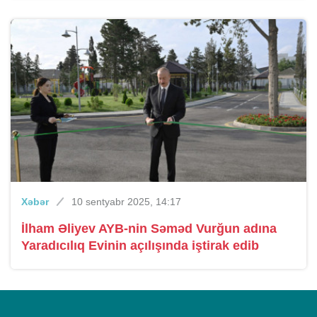
Xəbər
10 sentyabr 2025, 14:17
İlham Əliyev AYB-nin Səməd Vurğun adına
Yaradıcılıq Evinin açılışında iştirak edib