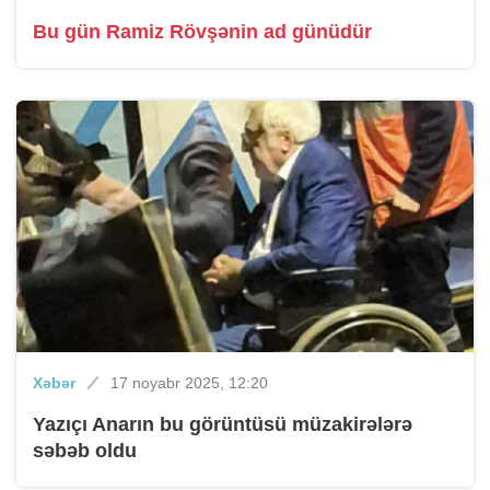
Bu gün Ramiz Rövşənin ad günüdür
Xəbər
17 noyabr 2025, 12:20
Yazıçı Anarın bu görüntüsü müzakirələrə
səbəb oldu