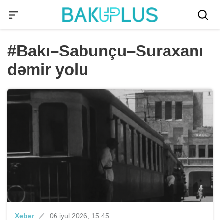
#Bakı–Sabunçu–Suraxanı
dəmir yolu
Xəbər
06 iyul 2026, 15:45