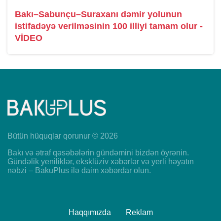
Bakı–Sabunçu–Suraxanı dəmir yolunun
istifadəyə verilməsinin 100 illiyi tamam olur -
VİDEO
Bütün hüquqlar qorunur © 2026
Bakı və ətraf qəsəbələrin gündəmini bizdən öyrənin.
Gündəlik yeniliklər, eksklüziv xəbərlər və yerli həyatın
nəbzi – BakuPlus ilə daim xəbərdar olun.
Haqqımızda
Reklam