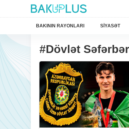
BAKININ RAYONLARI
SIYASƏT
#Dövlət Səfərbər