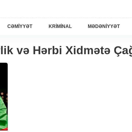
CƏMIYYƏT
KRIMINAL
MƏDƏNIYYƏT
lik və Hərbi Xidmətə Çağ