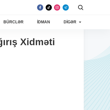
BÜRCLƏR
İDMAN
DIGƏR
ırış Xidməti