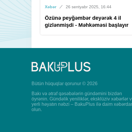
Xəbər
26 sentyabr 2025, 16:44
Özünə peyğəmbər deyərək 4 il
gizlənmişdi - Məhkəməsi başlayır
Bütün hüquqlar qorunur © 2026
Bakı və ətraf qəsəbələrin gündəmini bizdən
öyrənin. Gündəlik yeniliklər, eksklüziv xəbərlər 
yerli həyatın nəbzi – BakuPlus ilə daim xəbərda
olun.