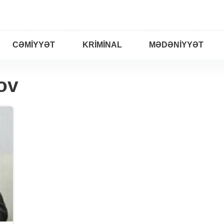
CƏMIYYƏT
KRIMINAL
MƏDƏNIYYƏT
ov