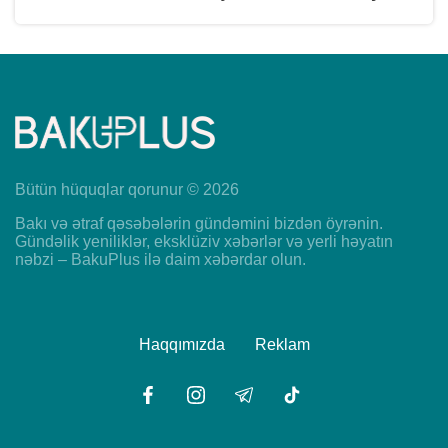
Bütün hüquqlar qorunur © 2026
Bakı və ətraf qəsəbələrin gündəmini bizdən öyrənin.
Gündəlik yeniliklər, eksklüziv xəbərlər və yerli həyatın
nəbzi – BakuPlus ilə daim xəbərdar olun.
Haqqımızda
Reklam