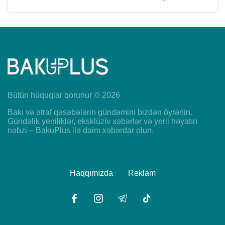
Bütün hüquqlar qorunur © 2026
Bakı və ətraf qəsəbələrin gündəmini bizdən öyrənin.
Gündəlik yeniliklər, eksklüziv xəbərlər və yerli həyatın
nəbzi – BakuPlus ilə daim xəbərdar olun.
Haqqımızda
Reklam