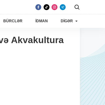
BÜRCLƏR
İDMAN
DIGƏR
 və Akvakultura