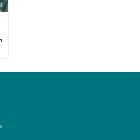
m
və
r