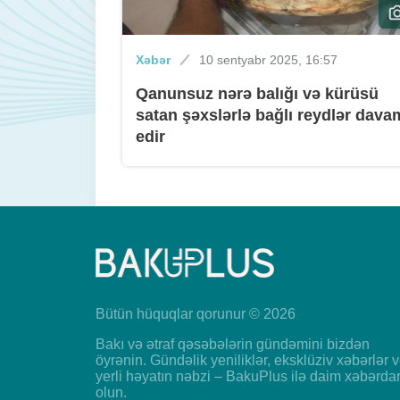
Xəbər
10 sentyabr 2025, 16:57
Qanunsuz nərə balığı və kürüsü
satan şəxslərlə bağlı reydlər dava
edir
Bütün hüquqlar qorunur © 2026
Bakı və ətraf qəsəbələrin gündəmini bizdən
öyrənin. Gündəlik yeniliklər, eksklüziv xəbərlər 
yerli həyatın nəbzi – BakuPlus ilə daim xəbərda
olun.