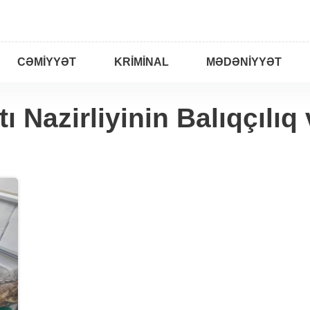
CƏMIYYƏT
KRIMINAL
MƏDƏNIYYƏT
ı Nazirliyinin Balıqçılıq