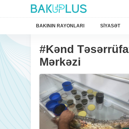
BAKININ RAYONLARI
SIYASƏT
#Kənd Təsərrüfat
Mərkəzi