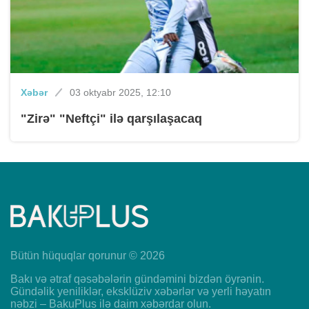
Xəbər
03 oktyabr 2025, 12:10
"Zirə" "Neftçi" ilə qarşılaşacaq
Bütün hüquqlar qorunur © 2026
Bakı və ətraf qəsəbələrin gündəmini bizdən öyrənin.
Gündəlik yeniliklər, eksklüziv xəbərlər və yerli həyatın
nəbzi – BakuPlus ilə daim xəbərdar olun.