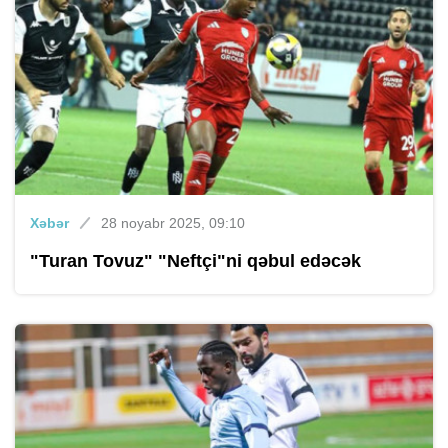
Xəbər
28 noyabr 2025, 09:10
"Turan Tovuz" "Neftçi"ni qəbul edəcək