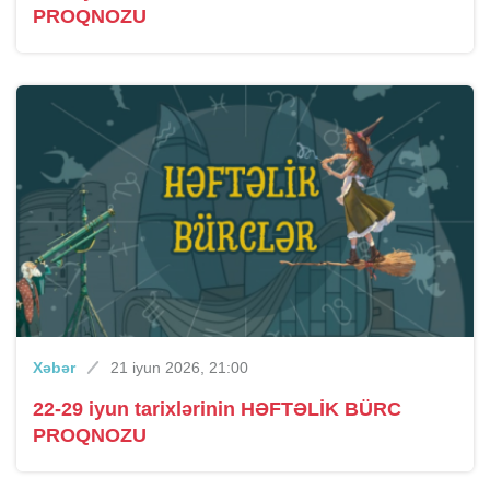
PROQNOZU
Xəbər
21 iyun 2026, 21:00
22-29 iyun tarixlərinin HƏFTƏLİK BÜRC
PROQNOZU