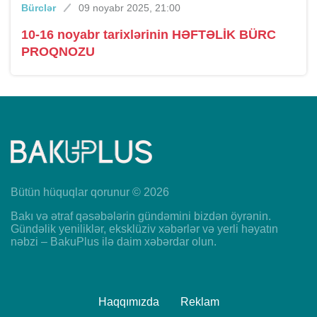
Bürclər
09 noyabr 2025, 21:00
10-16 noyabr tarixlərinin HƏFTƏLİK BÜRC
PROQNOZU
Bütün hüquqlar qorunur © 2026
Bakı və ətraf qəsəbələrin gündəmini bizdən öyrənin.
Gündəlik yeniliklər, eksklüziv xəbərlər və yerli həyatın
nəbzi – BakuPlus ilə daim xəbərdar olun.
Haqqımızda
Reklam