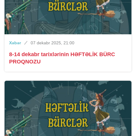
Xəbər
07 dekabr 2025, 21:00
8-14 dekabr tarixlərinin HƏFTƏLİK BÜRC
PROQNOZU