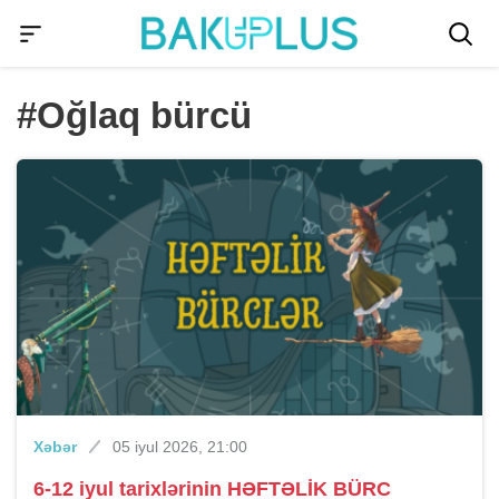
#Oğlaq bürcü
Xəbər
05 iyul 2026, 21:00
6-12 iyul tarixlərinin HƏFTƏLİK BÜRC