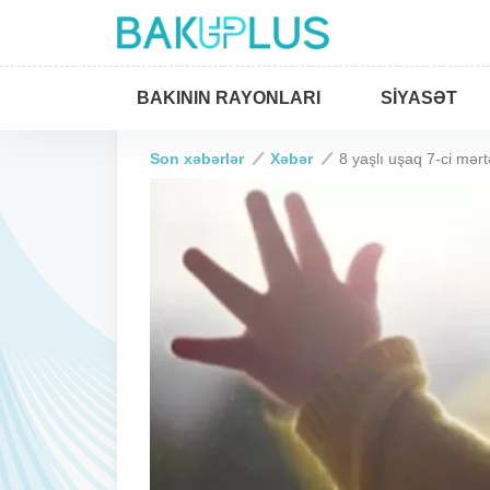
BAKININ RAYONLARI
SIYASƏT
Son xəbərlər
Xəbər