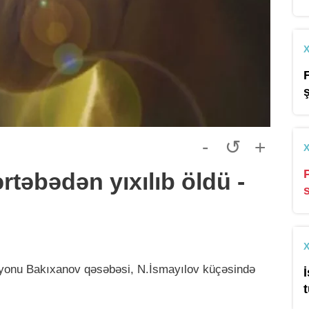
-
↺
+
rtəbədən yıxılıb öldü -
rayonu Bakıxanov qəsəbəsi, N.İsmayılov küçəsində