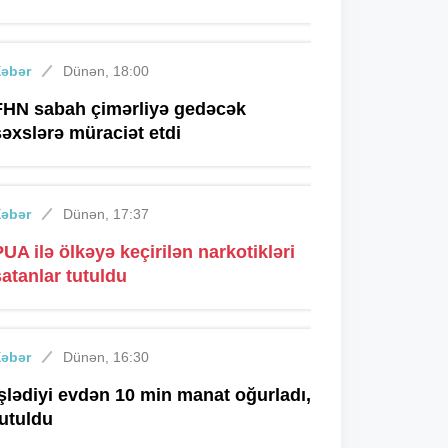
Xəbər
Dünən, 18:00
FHN sabah çimərliyə gedəcək
şəxslərə müraciət etdi
Xəbər
Dünən, 17:37
PUA ilə ölkəyə keçirilən narkotikləri
satanlar tutuldu
Xəbər
Dünən, 16:30
İşlədiyi evdən 10 min manat oğurladı,
tutuldu