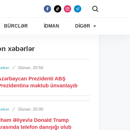
BÜRCLƏR
İDMAN
DIGƏR
n xəbərlər
Xəbər
Dünən, 20:50
Azərbaycan Prezidenti ABŞ
Prezidentinə məktub ünvanlayıb
Xəbər
Dünən, 20:00
İlham Əliyevlə Donald Tramp
arasında telefon danışığı olub