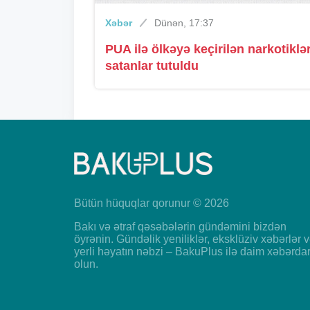
Xəbər
Dünən, 17:37
PUA ilə ölkəyə keçirilən narkotiklər
satanlar tutuldu
Bütün hüquqlar qorunur © 2026
Bakı və ətraf qəsəbələrin gündəmini bizdən
öyrənin. Gündəlik yeniliklər, eksklüziv xəbərlər 
yerli həyatın nəbzi – BakuPlus ilə daim xəbərda
olun.