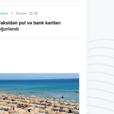
Xəbər
Dünən, 15:30
Taksidən pul və bank kartları
oğurlandı
Xəbər
Dünən, 14:31
Əmircan Şəhidlər Xiyabanında
vandalizm aktı - İDDİA + VİDEO
Xəbər
Dünən, 14:20
Bloqerin əri xanımının ad günündə
ölübmüş