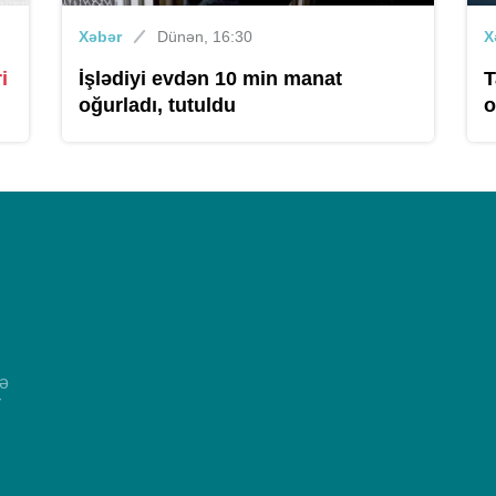
Xəbər
Dünən, 16:30
X
i
İşlədiyi evdən 10 min manat
T
oğurladı, tutuldu
o
və
r