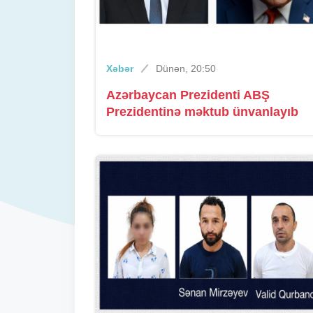
Xəbər
Dünən, 20:50
Azərbaycan Prezidenti ABŞ
Prezidentinə məktub ünvanlayıb