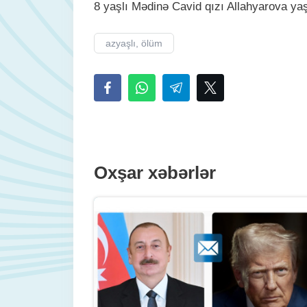
8 yaşlı Mədinə Cavid qızı Allahyarova yaş
azyaşlı, ölüm
Oxşar xəbərlər