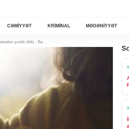
CƏMIYYƏT
KRIMINAL
MƏDƏNIYYƏT
8 yaşlı uşaq 7-ci mərtəbədən yıxılıb öldü - Bakıda FACİƏ
So