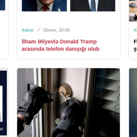
Xəbər
Dünən, 20:00
X
İlham Əliyevlə Donald Tramp
F
arasında telefon danışığı olub
ş