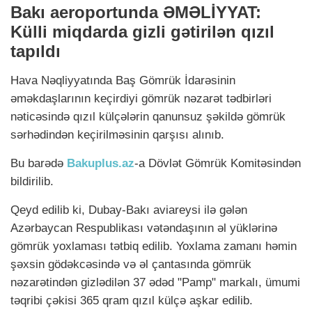
Bakı aeroportunda ƏMƏLİYYAT:
Külli miqdarda gizli gətirilən qızıl
tapıldı
Hava Nəqliyyatında Baş Gömrük İdarəsinin
əməkdaşlarının keçirdiyi gömrük nəzarət tədbirləri
nəticəsində qızıl külçələrin qanunsuz şəkildə gömrük
sərhədindən keçirilməsinin qarşısı alınıb.
Bu barədə
Bakuplus.az
-a Dövlət Gömrük Komitəsindən
bildirilib.
Qeyd edilib ki, Dubay-Bakı aviareysi ilə gələn
Azərbaycan Respublikası vətəndaşının əl yüklərinə
gömrük yoxlaması tətbiq edilib. Yoxlama zamanı həmin
şəxsin gödəkcəsində və əl çantasında gömrük
nəzarətindən gizlədilən 37 ədəd "Pamp" markalı, ümumi
təqribi çəkisi 365 qram qızıl külçə aşkar edilib.