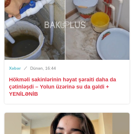
Xəbər
Dünən, 16:44
Hökməli sakinlərinin həyat şəraiti daha da
çətinləşdi – Yolun üzərinə su da gəldi +
YENİLƏNİB