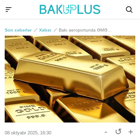
Son xəbərlər
Xəbər
Bakı aeroportunda ƏMƏLİYYAT: Külli miqdarda gizli gətirilən qızıl tapıldı
-
↺
+
08 oktyabr 2025, 16:30