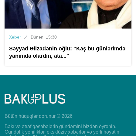
Xəbər
Dünən, 15:30
Səyyad Əlizadənin oğlu: "Kaş bu günlərimdə
yanımda olardın, ata..."
Bütün hüquqlar qorunur © 2026
Bakı və ətraf qəsəbələrin gündəmini bizdən öyrənin.
Gündəlik yeniliklər, eksklüziv xəbərlər və yerli həyatın