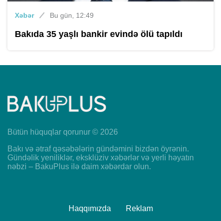
Xəbər
Bu gün, 12:49
Bakıda 35 yaşlı bankir evində ölü tapıldı
Bütün hüquqlar qorunur © 2026
Bakı və ətraf qəsəbələrin gündəmini bizdən öyrənin.
Gündəlik yeniliklər, eksklüziv xəbərlər və yerli həyatın
nəbzi – BakuPlus ilə daim xəbərdar olun.
Haqqımızda
Reklam