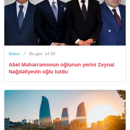
Xəbər
Bu gün, 14:33
Abel Məhərrəmovun oğlunun yerini Zeynal
Nağdəliyevin oğlu tutdu