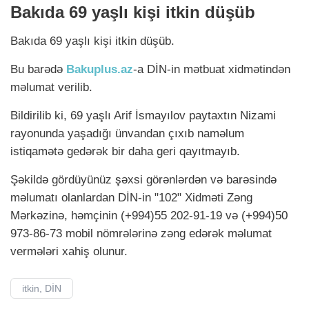
Bakıda 69 yaşlı kişi itkin düşüb
Bakıda 69 yaşlı kişi itkin düşüb.
Bu barədə
Bakuplus.az
-a DİN-in mətbuat xidmətindən
məlumat verilib.
Bildirilib ki, 69 yaşlı Arif İsmayılov paytaxtın Nizami
rayonunda yaşadığı ünvandan çıxıb naməlum
istiqamətə gedərək bir daha geri qayıtmayıb.
Şəkildə gördüyünüz şəxsi görənlərdən və barəsində
məlumatı olanlardan DİN-in "102" Xidməti Zəng
Mərkəzinə, həmçinin (+994)55 202-91-19 və (+994)50
973-86-73 mobil nömrələrinə zəng edərək məlumat
vermələri xahiş olunur.
itkin, DİN