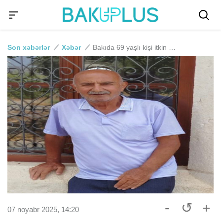
Son xəbərlər
Xəbər
Bakıda 69 yaşlı kişi itkin düşüb
-
↺
+
07 noyabr 2025, 14:20