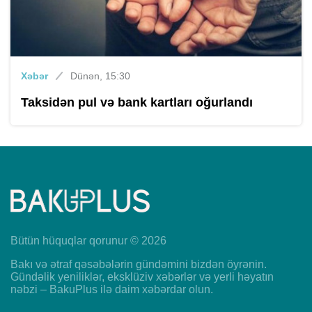
Xəbər
Dünən, 15:30
Taksidən pul və bank kartları oğurlandı
Bütün hüquqlar qorunur © 2026
Bakı və ətraf qəsəbələrin gündəmini bizdən öyrənin.
Gündəlik yeniliklər, eksklüziv xəbərlər və yerli həyatın
nəbzi – BakuPlus ilə daim xəbərdar olun.