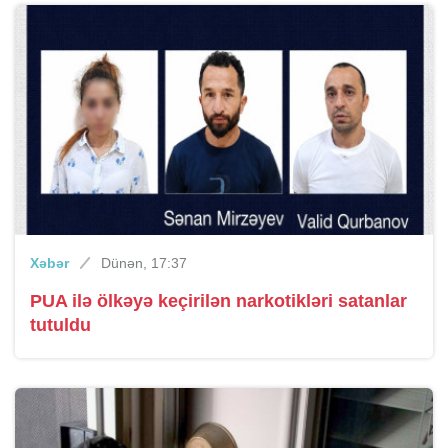
Xəbər
Dünən, 17:37
PUA ilə ölkəyə keçirilən narkotikləri satanlar
tutuldu