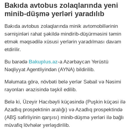
Bakıda avtobus zolaqlarında yeni
minib-düşmə yerləri yaradılıb
Bakıda avtobus zolaqlarında minik avtomobillərinin
sərnişinləri rahat şəkildə mindirib-düşürməsini təmin
etmək məqsədilə xüsusi yerlərin yaradılması davam
etdirilir.
Bu barədə
Bakuplus.az
-a Azərbaycan Yerüstü
Nəqliyyat Agentliyindən (AYNA) bildirilib.
Məlumata görə, növbəti belə yerlər Səbail və Nəsimi
rayonları ərazisində təşkil edilib.
Belə ki, Üzeyir Hacıbəyli küçəsində (Puşkin küçəsi ilə
Azadlıq prospektinin aralığı) və Azadlıq prospektində
(ABŞ səfirliyinin qarşısı) minib-düşmə yerləri ilə bağlı
müvafiq lövhələr yerləşdirilib.