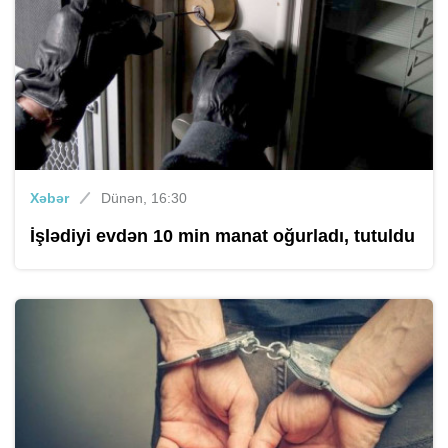
Xəbər
Dünən, 16:30
İşlədiyi evdən 10 min manat oğurladı, tutuldu