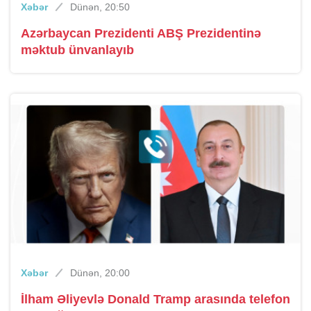
Xəbər
Dünən, 20:50
Azərbaycan Prezidenti ABŞ Prezidentinə
məktub ünvanlayıb
Xəbər
Dünən, 20:00
İlham Əliyevlə Donald Tramp arasında telefon