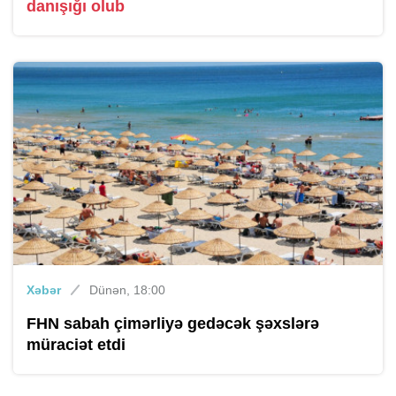
danışığı olub
Xəbər
Dünən, 18:00
FHN sabah çimərliyə gedəcək şəxslərə
müraciət etdi