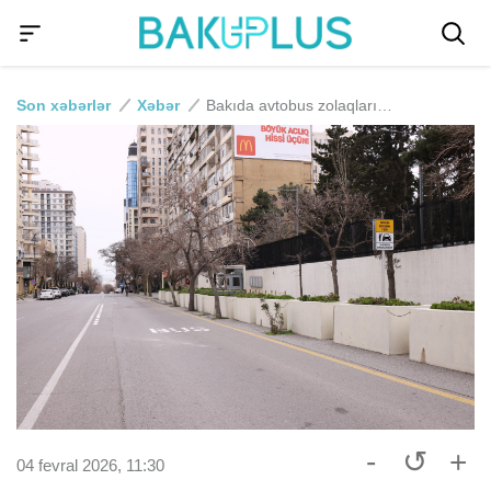
Son xəbərlər
Xəbər
Bakıda avtobus zolaqlarında yeni minib-düşmə yerləri yaradılıb
-
↺
+
04 fevral 2026, 11:30