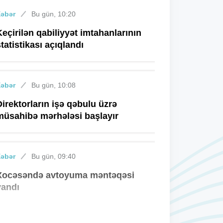
Xəbər
Bu gün, 10:20
Keçirilən qabiliyyət imtahanlarının
statistikası açıqlandı
Xəbər
Bu gün, 10:08
Direktorların işə qəbulu üzrə
müsahibə mərhələsi başlayır
Xəbər
Bu gün, 09:40
Xocəsəndə avtoyuma məntəqəsi
yandı