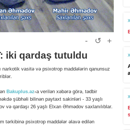
-
↺
+
iki qardaş tutuldu
 narkotik vasitə və psixotrop maddələrin qanunsuz
iblər.
dən
Bakuplus.az
-
a verilən xəbərə görə, tədbir
kdə şübhəli bilinən paytaxt sakinləri - 33 yaşlı
v və qardaşı 26 yaşlı Elxan Əhmədov saxlanılıblar.
 tərkibinə psixotrop maddələr əlavə edilən