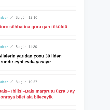
Xəbər
Bu gün, 12:10
Borc söhbətinə görə qan töküldü
Xəbər
Bu gün, 11:20
Ailələrin yarıdan çoxu 30 ildən
artıqdır eyni evdə yaşayır
Xəbər
Bu gün, 10:57
Bakı–Tbilisi–Bakı marşrutu üzrə 3 ay
sonraya bilet ala biləcəyik