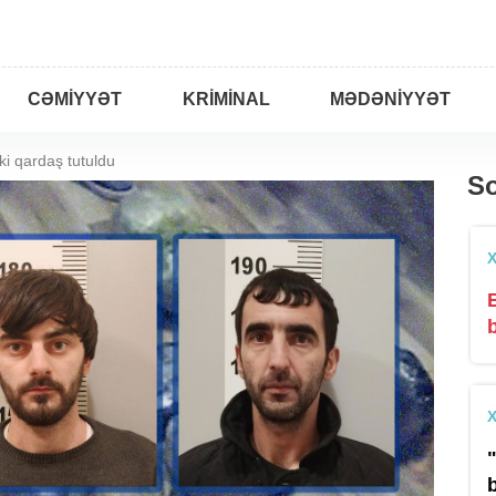
CƏMIYYƏT
KRIMINAL
MƏDƏNIYYƏT
i qardaş tutuldu
So
b