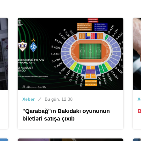
Xəbər
Bu gün, 12:38
X
"Qarabağ"ın Bakıdakı oyununun
B
biletləri satışa çıxıb