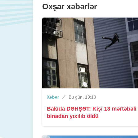
Oxşar xəbərlər
Xəbər
Bu gün, 13:13
Bakıda DƏHŞƏT: Kişi 18 mərtəbəli
binadan yıxılıb öldü