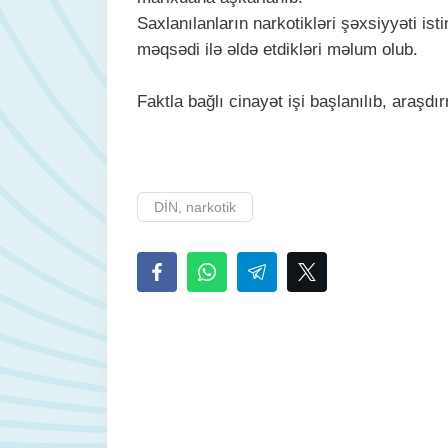
Saxlanılanların narkotikləri şəxsiyyəti is
məqsədi ilə əldə etdikləri məlum olub.
Faktla bağlı cinayət işi başlanılıb, araşdır
DİN, narkotik