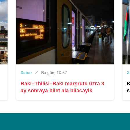
Xəbər
Bu gün, 10:57
X
Bakı–Tbilisi–Bakı marşrutu üzrə 3
K
ay sonraya bilet ala biləcəyik
s
t