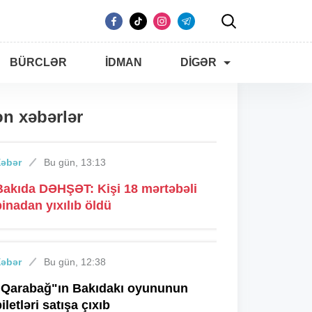
BÜRCLƏR
İDMAN
DIGƏR
n xəbərlər
Xəbər
Bu gün, 13:13
Bakıda DƏHŞƏT: Kişi 18 mərtəbəli
binadan yıxılıb öldü
Xəbər
Bu gün, 12:38
"Qarabağ"ın Bakıdakı oyununun
iletləri satışa çıxıb