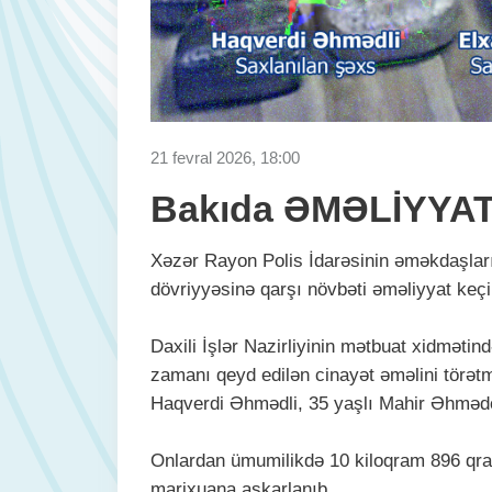
21 fevral 2026, 18:00
Bakıda ƏMƏLİYYAT: 
Xəzər Rayon Polis İdarəsinin əməkdaşları
dövriyyəsinə qarşı növbəti əməliyyat keçir
Daxili İşlər Nazirliyinin mətbuat xidmətin
zamanı qeyd edilən cinayət əməlini törətmə
Haqverdi Əhmədli, 35 yaşlı Mahir Əhmədo
Onlardan ümumilikdə 10 kiloqram 896 qram
marixuana aşkarlanıb.