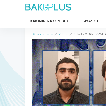
BAKININ RAYONLARI
SIYASƏT
Son xəbərlər
Xəbər
Bakıda ƏMƏLİYYAT: ik