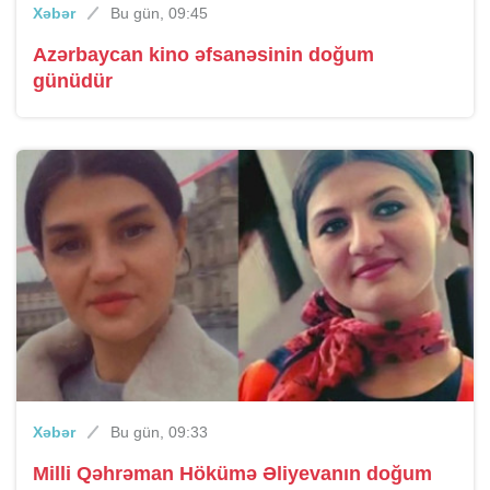
Xəbər
Bu gün, 09:45
Azərbaycan kino əfsanəsinin doğum
günüdür
Xəbər
Bu gün, 09:33
Milli Qəhrəman Hökümə Əliyevanın doğum