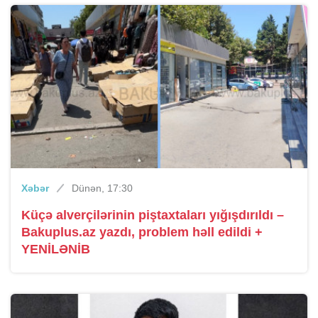
Xəbər
Dünən, 17:30
Küçə alverçilərinin piştaxtaları yığışdırıldı –
Bakuplus.az yazdı, problem həll edildi +
YENİLƏNİB