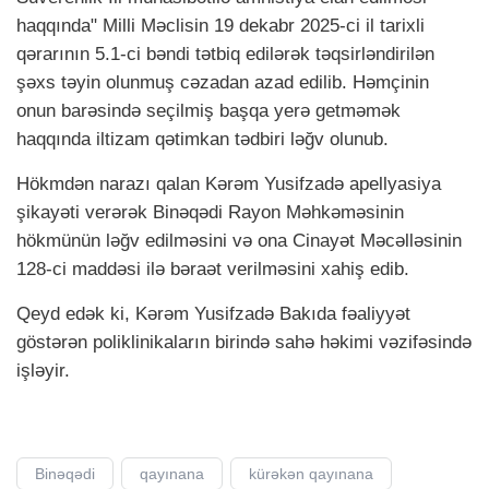
haqqında" Milli Məclisin 19 dekabr 2025-ci il tarixli
qərarının 5.1-ci bəndi tətbiq edilərək təqsirləndirilən
şəxs təyin olunmuş cəzadan azad edilib. Həmçinin
onun barəsində seçilmiş başqa yerə getməmək
haqqında iltizam qətimkan tədbiri ləğv olunub.
Hökmdən narazı qalan Kərəm Yusifzadə apellyasiya
şikayəti verərək Binəqədi Rayon Məhkəməsinin
hökmünün ləğv edilməsini və ona Cinayət Məcəlləsinin
128-ci maddəsi ilə bəraət verilməsini xahiş edib.
Qeyd edək ki, Kərəm Yusifzadə Bakıda fəaliyyət
göstərən poliklinikaların birində sahə həkimi vəzifəsində
işləyir.
Binəqədi
qayınana
kürəkən qayınana