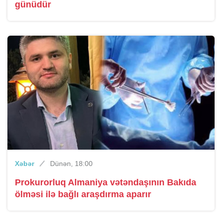
günüdür
Xəbər
Dünən, 18:00
Prokurorluq Almaniya vətəndaşının Bakıda
ölməsi ilə bağlı araşdırma aparır