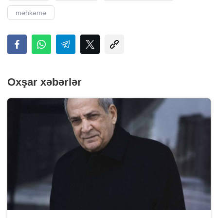
məhkəmə
Oxşar xəbərlər