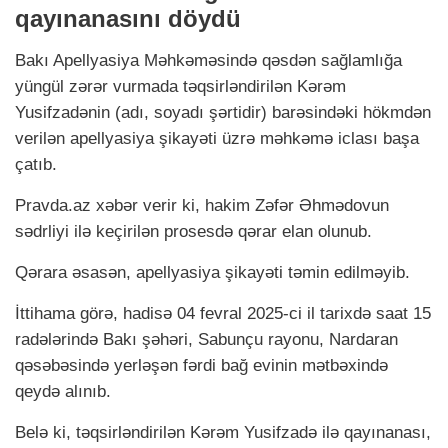
qayınanasını döydü
Bakı Apellyasiya Məhkəməsində qəsdən sağlamlığa
yüngül zərər vurmada təqsirləndirilən Kərəm
Yusifzadənin (adı, soyadı şərtidir) barəsindəki hökmdən
verilən apellyasiya şikayəti üzrə məhkəmə iclası başa
çatıb.
Pravda.az xəbər verir ki, hakim Zəfər Əhmədovun
sədrliyi ilə keçirilən prosesdə qərar elan olunub.
Qərara əsasən, apellyasiya şikayəti təmin edilməyib.
İttihama görə, hadisə 04 fevral 2025-ci il tarixdə saat 15
radələrində Bakı şəhəri, Sabunçu rayonu, Nardaran
qəsəbəsində yerləşən fərdi bağ evinin mətbəxində
qeydə alınıb.
Belə ki, təqsirləndirilən Kərəm Yusifzadə ilə qayınanası,