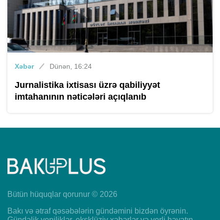
Xəbər
Dünən, 16:24
Jurnalistika ixtisası üzrə qabiliyyət
imtahanının nəticələri açıqlanıb
Bütün hüquqlar qorunur © 2026
Bakı və ətraf qəsəbələrin gündəmini bizdən öyrənin.
Gündəlik yeniliklər, eksklüziv xəbərlər və yerli həyatın