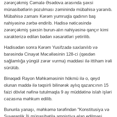
zərərçəkmiş Cəmalə Əsədova arasında şəxsi
münasibətlərin pozulması zəminində mübahisə yaranıb.
Mübahisə zamanı Kərəm yumruqla qadının baş
nahiyəsinə zərbə endirib. Hadisə nəticəsində
zərərçəkmiş şəxsin burun-alın nahiyəsinə qançır kimi
xarakterizə edilən bədən xəsarətləri yetirilib.
Hadisədən sonra Kərəm Yusifzadə saxlanılıb və
barəsində Cinayət Məcəlləsinin 128-ci (qəsdən
sağlamlığa yüngül zərər vurma) maddəsi ilə ittiham irəli
sürülüb.
Binəqədi Rayon Məhkəməsinin hökmü ilə o, qeyd
olunan maddə ilə təqsirli bilinərək aylıq qazancının 15
faizi dövlət nəfinə tutulmaqla 9 ay müddətinə islah işləri
cəzasına məhkum edilib.
Bununla yanaşı, məhkəmə tərəfindən "Konstitusiya və
Suverenlik İli münasibətilə amnistiya elan edilməsi