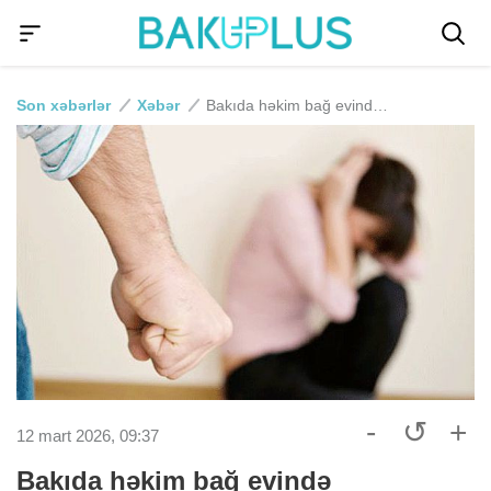
Son xəbərlər
Xəbər
Bakıda həkim bağ evində qayınanasını döydü
-
↺
+
12 mart 2026, 09:37
Bakıda həkim bağ evində