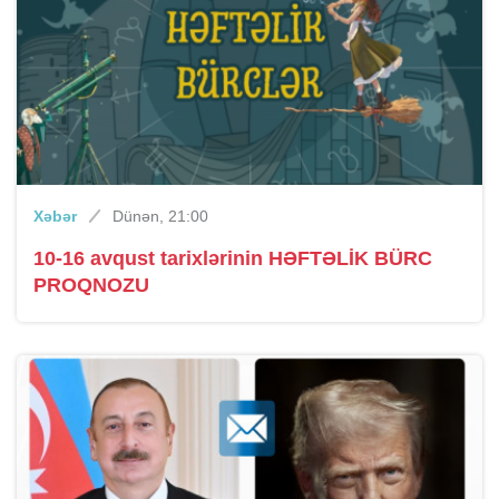
Xəbər
Dünən, 21:00
10-16 avqust tarixlərinin HƏFTƏLİK BÜRC
PROQNOZU