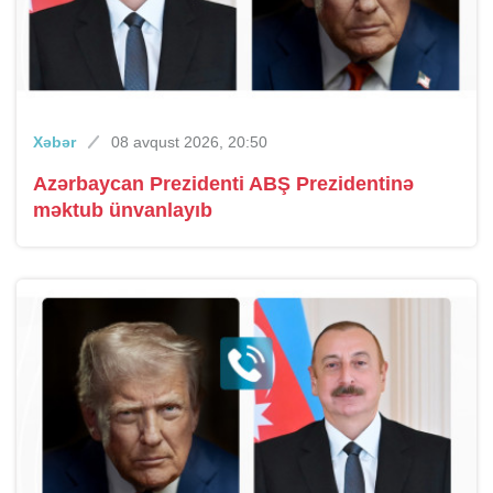
Xəbər
08 avqust 2026, 20:50
Azərbaycan Prezidenti ABŞ Prezidentinə
məktub ünvanlayıb