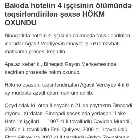
Bakıda hotelin 4 işçisinin ölümündə
təqsirləndirilən şəxsə HÖKM
OXUNDU
Binəqədidə hotelin 4 işçisinin ölümündə təqsirləndirilən
icarədar Ağasif Verdiyevin cinayət işi üzrə növbəti
məhkəmə prosesi keçirilib.
Apa.аz xəbər ki, Binəqədi Rayon Məhkəməsində
keçirilən prosesdə hökm oxunub.
Hökmə əsasən, təqsirləndirшlən Ağasif Verdiyev 4 il 6
ay müddətə azadlıqdan məhrum edilib.
Qeyd edək ki, ötən il noyabrın 21-də paytaxtın Binəqədi
rayonu, Xırdalan–Binəqədi şosesində yerləşən "Lake
Hotel"in işçiləri — 1997-ci il təvəllüdlü Cavidan Muradlı,
2005-ci il təvəllüdlü Emil Quliyev, 2006-cı il təvəllüdlü
Eltac Əliyev və 2007-ci il təvəllüdlü Əkbər Zeynalovun