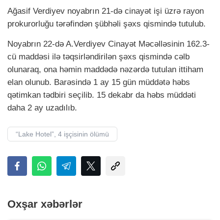
Ağasif Verdiyev noyabrın 21-də cinayət işi üzrə rayon
prokurorluğu tərəfindən şübhəli şəxs qismində tutulub.
Noyabrın 22-də A.Verdiyev Cinayət Məcəlləsinin 162.3-
cü maddəsi ilə təqsirləndirilən şəxs qismində cəlb
olunaraq, ona həmin maddədə nəzərdə tutulan ittiham
elan olunub. Barəsində 1 ay 15 gün müddətə həbs
qətimkan tədbiri seçilib. 15 dekabr da həbs müddəti
daha 2 ay uzadılıb.
“Lake Hotel”, 4 işçisinin ölümü
Oxşar xəbərlər