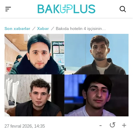
Son xəbərlər
Xəbər
Bakıda hotelin 4 işçisinin ölümündə təqsirləndirilən şəxsə HÖKM OXUNDU
-
↺
+
27 fevral 2026, 14:35