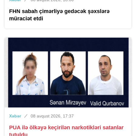
FHN sabah çimərliyə gedəcək şəxslərə
müraciət etdi
Xəbər
08 avqust 2026, 17:37
PUA ilə ölkəyə keçirilən narkotikləri satanlar
tutuldu