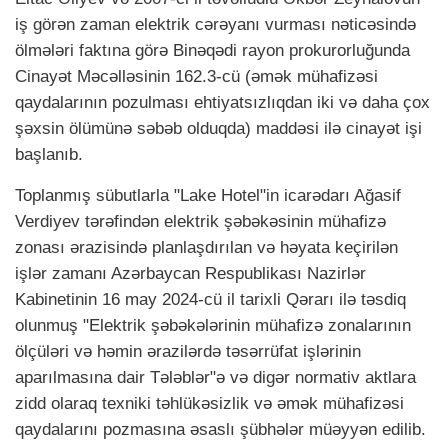
iş görən zaman elektrik cərəyanı vurması nəticəsində
ölmələri faktına görə Binəqədi rayon prokurorluğunda
Cinayət Məcəlləsinin 162.3-cü (əmək mühafizəsi
qaydalarının pozulması ehtiyatsızlıqdan iki və daha çox
şəxsin ölümünə səbəb olduqda) maddəsi ilə cinayət işi
başlanıb.
Toplanmış sübutlarla "Lake Hotel"in icarədarı Ağasif
Verdiyev tərəfindən elektrik şəbəkəsinin mühafizə
zonası ərazisində planlaşdırılan və həyata keçirilən
işlər zamanı Azərbaycan Respublikası Nazirlər
Kabinetinin 16 may 2024-cü il tarixli Qərarı ilə təsdiq
olunmuş "Elektrik şəbəkələrinin mühafizə zonalarının
ölçüləri və həmin ərazilərdə təsərrüfat işlərinin
aparılmasına dair Tələblər"ə və digər normativ aktlara
zidd olaraq texniki təhlükəsizlik və əmək mühafizəsi
qaydalarını pozmasına əsaslı şübhələr müəyyən edilib.