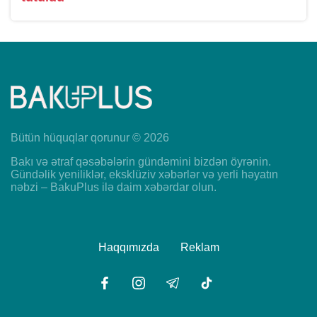
Bütün hüquqlar qorunur © 2026
Bakı və ətraf qəsəbələrin gündəmini bizdən öyrənin.
Gündəlik yeniliklər, eksklüziv xəbərlər və yerli həyatın
nəbzi – BakuPlus ilə daim xəbərdar olun.
Haqqımızda
Reklam