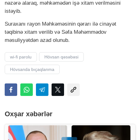
nəzərə alaraq, məhkəmədən işə xitam verilməsini
istəyib.
Suraxanı rayon Məhkəməsinin qərarı ilə cinayət
təqibinə xitam verilib və Səfa Məhəmmədov
məsuliyyətdən azad olunub.
wi-fi parolu
Hövsan qəsəbəsi
Hövsanda bıçaqlanma
Oxşar xəbərlər