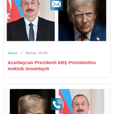
Xəbər
Dünən, 20:50
Azərbaycan Prezidenti ABŞ Prezidentinə
məktub ünvanlayıb