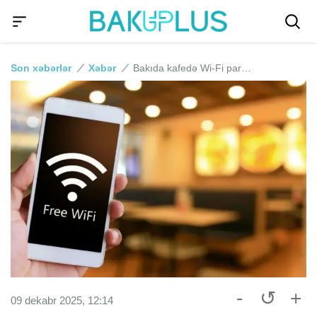
Son xəbərlər
Xəbər
Bakıda kafedə Wi-Fi paroluna görə QAN TÖKÜLDÜ
-
↺
+
09 dekabr 2025, 12:14