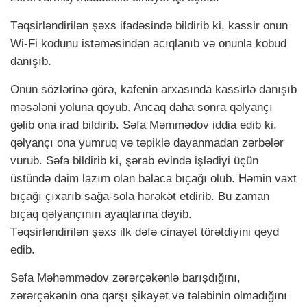
Təqsirləndirilən şəxs ifadəsində bildirib ki, kassir onun
Wi-Fi kodunu istəməsindən acıqlanıb və onunla kobud
danışıb.
Onun sözlərinə görə, kafenin arxasında kassirlə danışıb
məsələni yoluna qoyub. Ancaq daha sonra qəlyançı
gəlib ona irad bildirib. Səfa Məmmədov iddia edib ki,
qəlyançı ona yumruq və təpiklə dayanmadan zərbələr
vurub. Səfa bildirib ki, şərab evində işlədiyi üçün
üstündə daim lazım olan balaca bıçağı olub. Həmin vaxt
bıçağı çıxarıb sağa-sola hərəkət etdirib. Bu zaman
bıçaq qəlyançının ayaqlarına dəyib.
Təqsirləndirilən şəxs ilk dəfə cinayət törətdiyini qeyd
edib.
Səfa Məhəmmədov zərərçəkənlə barışdığını,
zərərçəkənin ona qarşı şikayət və tələbinin olmadığını