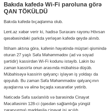
Bakıda kafedə Wi-Fi paroluna görə
QAN TÖKÜLDÜ
Bakıda kafedə bıçaqlanma olub.
Lent.az xəbər verir ki, hadisə Suraxanı rayonu Hövsan
qəsəbəsindəki parkda yerləşən kafedə qeydə alınıb.
İttiham aktına görə, kafenin həyətində müştəri qismində
oturan 27 yaşlı Səfa Məhəmmədov (ad və soyad
şərtidir) kassirdən Wi-Fi kodunu istəyib. Lakin bu
zaman kassirlə onun arasında mübahisə düşüb.
Mübahisəyə kassirin qəlyançı işləyən iş yoldaşı da
qoşulub. Bu zaman Səfa Məhəmmədov qəlyançının
ayaqlarına və əlinə bıçaqla xəsarətlər yetirib.
Nəticədə Səfa saxlanılıb və barəsində Cinayət
Məcəlləsinin 128-ci (qəsdən sağlamlığa yüngül
zərərvurma) maddəsilə cinayət işi açılıb.