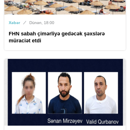
Xəbər
Dünən, 18:00
FHN sabah çimərliyə gedəcək şəxslərə
müraciət etdi