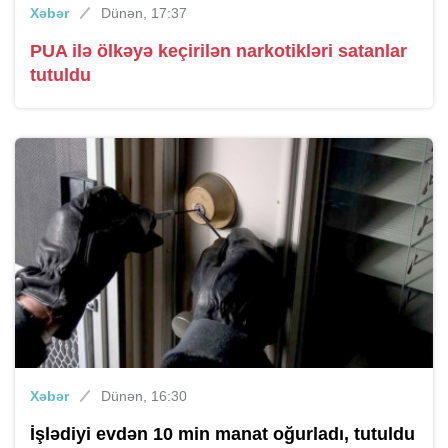
Xəbər
Dünən, 17:37
PUA ilə ölkəyə keçirilən narkotikləri satanlar
tutuldu
Xəbər
Dünən, 16:30
İşlədiyi evdən 10 min manat oğurladı, tutuldu