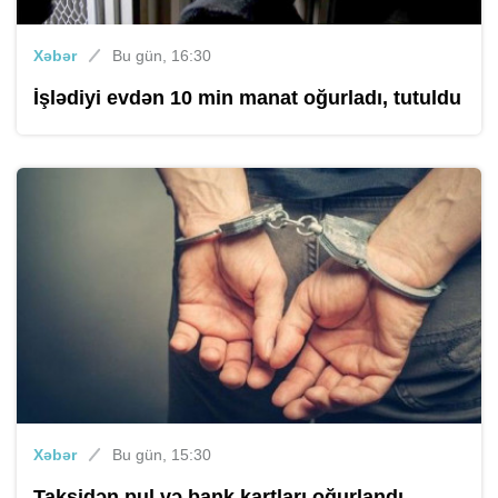
Xəbər
Bu gün, 16:30
İşlədiyi evdən 10 min manat oğurladı, tutuldu
Xəbər
Bu gün, 15:30
Taksidən pul və bank kartları oğurlandı