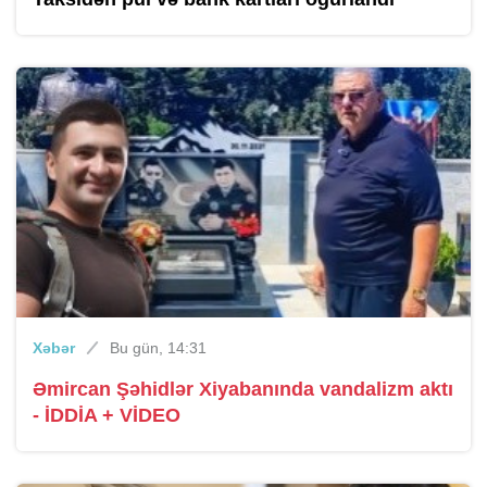
Xəbər
Bu gün, 14:31
Əmircan Şəhidlər Xiyabanında vandalizm aktı
- İDDİA + VİDEO