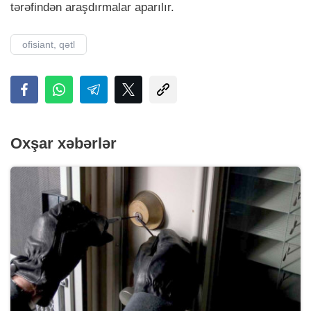
tərəfindən araşdırmalar aparılır.
ofisiant, qətl
Oxşar xəbərlər