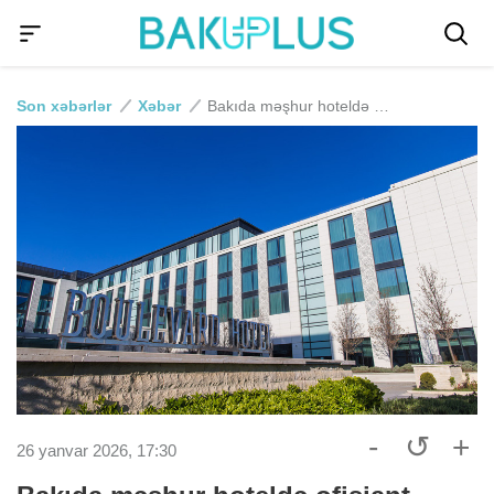
Son xəbərlər
Xəbər
Bakıda məşhur hoteldə ofisiant öldürüldü - İş yoldaşı tutuldu
-
↺
+
26 yanvar 2026, 17:30