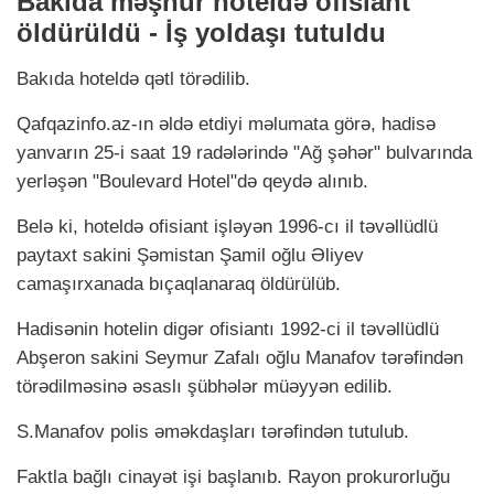
Bakıda məşhur hoteldə ofisiant
öldürüldü - İş yoldaşı tutuldu
Bakıda hoteldə qətl törədilib.
Qafqazinfo.az-ın əldə etdiyi məlumata görə, hadisə
yanvarın 25-i saat 19 radələrində "Ağ şəhər" bulvarında
yerləşən "Boulevard Hotel"də qeydə alınıb.
Belə ki, hoteldə ofisiant işləyən 1996-cı il təvəllüdlü
paytaxt sakini Şəmistan Şamil oğlu Əliyev
camaşırxanada bıçaqlanaraq öldürülüb.
Hadisənin hotelin digər ofisiantı 1992-ci il təvəllüdlü
Abşeron sakini Seymur Zafalı oğlu Manafov tərəfindən
törədilməsinə əsaslı şübhələr müəyyən edilib.
S.Manafov polis əməkdaşları tərəfindən tutulub.
Faktla bağlı cinayət işi başlanıb. Rayon prokurorluğu