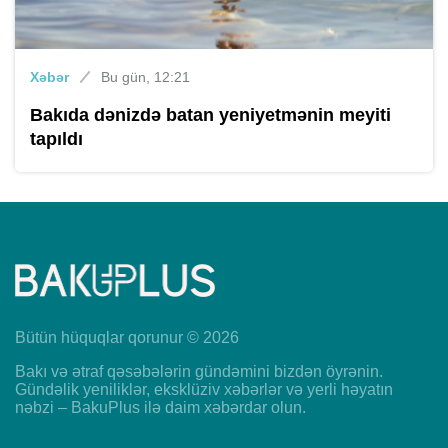
Xəbər
Bu gün, 12:21
Bakıda dənizdə batan yeniyetmənin meyiti
tapıldı
Bütün hüquqlar qorunur © 2026
Bakı və ətraf qəsəbələrin gündəmini bizdən öyrənin.
Gündəlik yeniliklər, eksklüziv xəbərlər və yerli həyatın
nəbzi – BakuPlus ilə daim xəbərdar olun.