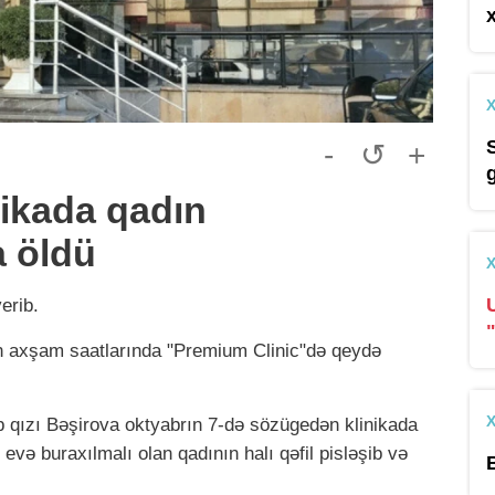
-
↺
+
ikada qadın
a öldü
erib.
gün axşam saatlarında "Premium Clinic"də qeydə
ib qızı Bəşirova oktyabrın 7-də sözügedən klinikada
evə buraxılmalı olan qadının halı qəfil pisləşib və