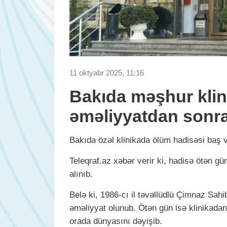
11 oktyabr 2025, 11:16
Bakıda məşhur klin
əməliyyatdan sonr
Bakıda özəl klinikada ölüm hadisəsi baş v
Teleqraf.az xəbər verir ki, hadisə ötən 
alınıb.
Belə ki, 1986-cı il təvəllüdlü Çimnaz Sah
əməliyyat olunub. Ötən gün isə klinikadan 
orada dünyasını dəyişib.