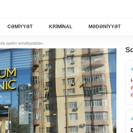
CƏMIYYƏT
KRIMINAL
MƏDƏNIYYƏT
Bakıda məşhur klinikada qadın əməliyyatdan sonra öldü
So