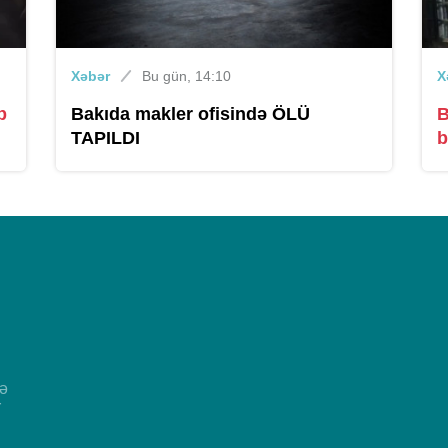
Xəbər
Bu gün, 14:10
X
b
Bakıda makler ofisində ÖLÜ
B
TAPILDI
b
və
r