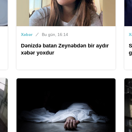
Xəbər
Bu gün, 16:14
X
Dənizdə batan Zeynəbdən bir aydır
S
xəbər yoxdur
g