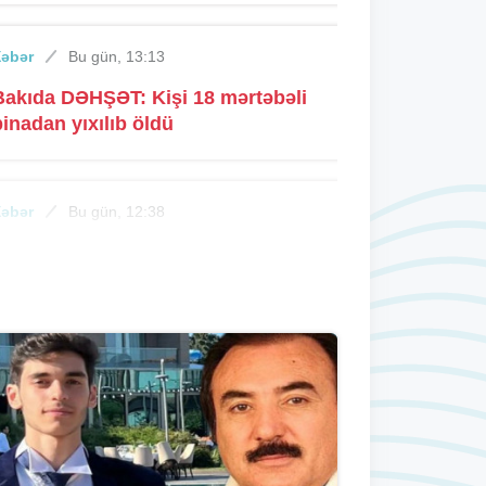
Xəbər
Bu gün, 13:13
Bakıda DƏHŞƏT: Kişi 18 mərtəbəli
binadan yıxılıb öldü
Xəbər
Bu gün, 12:38
"Qarabağ"ın Bakıdakı oyununun
iletləri satışa çıxıb
Xəbər
Bu gün, 12:10
Borc söhbətinə görə qan töküldü