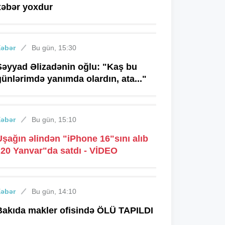
xəbər yoxdur
Xəbər
Bu gün, 15:30
Səyyad Əlizadənin oğlu: "Kaş bu
günlərimdə yanımda olardın, ata..."
Xəbər
Bu gün, 15:10
Uşağın əlindən "iPhone 16"sını alıb
"20 Yanvar"da satdı - VİDEO
Xəbər
Bu gün, 14:10
Bakıda makler ofisində ÖLÜ TAPILDI