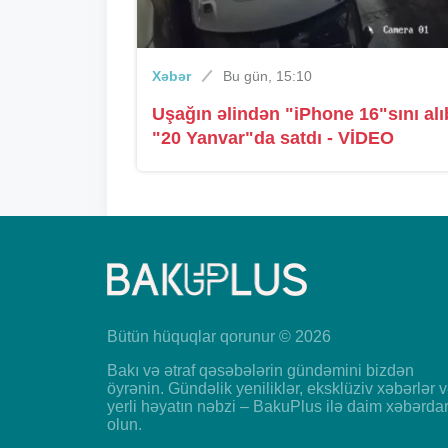
Xəbər
Bu gün, 15:10
Uşağın əlindən "iPhone 16"sını alı
"20 Yanvar"da satdı - VİDEO
Bütün hüquqlar qorunur © 2026
Bakı və ətraf qəsəbələrin gündəmini bizdən
öyrənin. Gündəlik yeniliklər, eksklüziv xəbərlər 
yerli həyatın nəbzi – BakuPlus ilə daim xəbərda
olun.