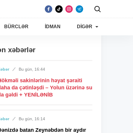
BÜRCLƏR
İDMAN
DIGƏR
n xəbərlər
Xəbər
Bu gün, 16:44
Hökməli sakinlərinin həyat şəraiti
daha da çətinləşdi – Yolun üzərinə su
da gəldi + YENİLƏNİB
Xəbər
Bu gün, 16:14
Dənizdə batan Zeynəbdən bir aydır