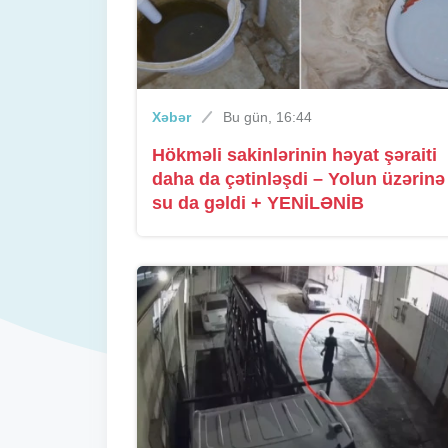
Xəbər
Bu gün, 16:44
Hökməli sakinlərinin həyat şəraiti
daha da çətinləşdi – Yolun üzərinə
su da gəldi + YENİLƏNİB