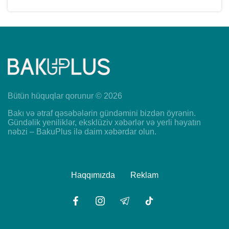
Bütün hüquqlar qorunur © 2026
Bakı və ətraf qəsəbələrin gündəmini bizdən öyrənin.
Gündəlik yeniliklər, eksklüziv xəbərlər və yerli həyatın
nəbzi – BakuPlus ilə daim xəbərdar olun.
Haqqımızda
Reklam