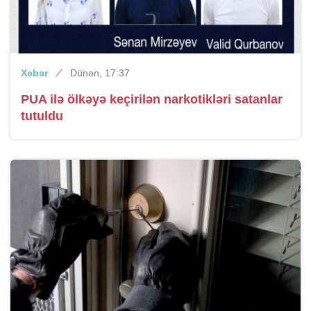
Xəbər
Dünən, 17:37
PUA ilə ölkəyə keçirilən narkotikləri satanlar
tutuldu