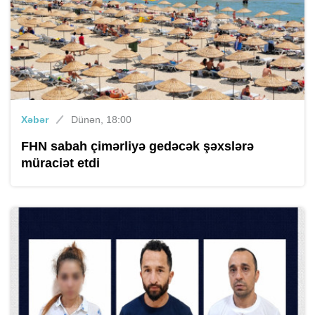
Xəbər
Dünən, 18:00
FHN sabah çimərliyə gedəcək şəxslərə
müraciət etdi