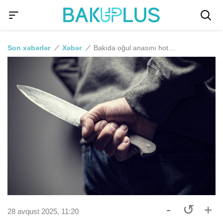
Son xəbərlər
Xəbər
Bakıda oğul anasını hoteldə öldürüb
-
↺
+
28 avqust 2025, 11:20