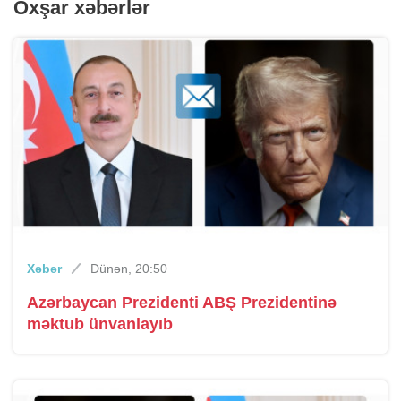
Oxşar xəbərlər
Xəbər
Dünən, 20:50
Azərbaycan Prezidenti ABŞ Prezidentinə
məktub ünvanlayıb