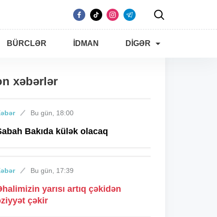
BÜRCLƏR
İDMAN
DIGƏR
n xəbərlər
Xəbər
Bu gün, 18:00
Sabah Bakıda külək olacaq
Xəbər
Bu gün, 17:39
Əhalimizin yarısı artıq çəkidən
əziyyət çəkir