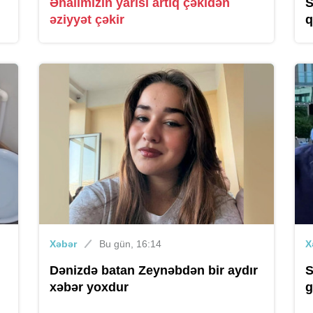
Əhalimizin yarısı artıq çəkidən
S
əziyyət çəkir
q
Xəbər
Bu gün, 16:14
X
Dənizdə batan Zeynəbdən bir aydır
S
xəbər yoxdur
g