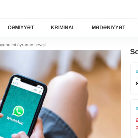
CƏMIYYƏT
KRIMINAL
MƏDƏNIYYƏT
Bakıda tələbə qızın xəyanətini öyrənən sevgilisi onu döydü
So