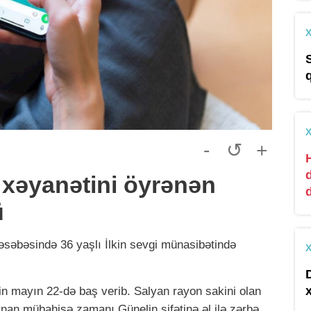
-
↺
+
 xəyanətini öyrənən
ü
əbəsində 36 yaşlı İlkin sevgi münasibətində
lin mayın 22-də baş verib. Salyan rayon sakini olan
anan mübahisə zamanı Günelin sifətinə əl ilə zərbə