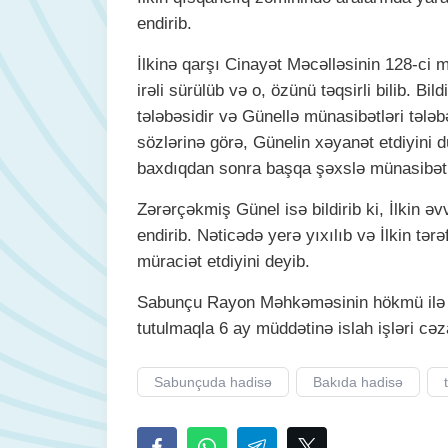
endirib.
İlkinə qarşı Cinayət Məcəlləsinin 128-ci 
irəli sürülüb və o, özünü təqsirli bilib. Bi
tələbəsidir və Günellə münasibətləri tələ
sözlərinə görə, Günelin xəyanət etdiyini 
baxdıqdan sonra başqa şəxslə münasibəti 
Zərərçəkmiş Günel isə bildirib ki, İlkin 
endirib. Nəticədə yerə yıxılıb və İlkin tə
müraciət etdiyini deyib.
Sabunçu Rayon Məhkəməsinin hökmü ilə İlk
tutulmaqla 6 ay müddətinə islah işləri cə
Sabunçuda hadisə
Bakıda hadisə