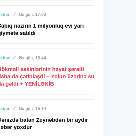
Xəbər
Bu gün, 17:08
Sabiq nazirin 1 milyonluq evi yarı
qiymətə satıldı
Xəbər
Bu gün, 16:44
Hökməli sakinlərinin həyat şəraiti
daha da çətinləşdi – Yolun üzərinə su
da gəldi + YENİLƏNİB
Xəbər
Bu gün, 16:14
Dənizdə batan Zeynəbdən bir aydır
xəbər yoxdur