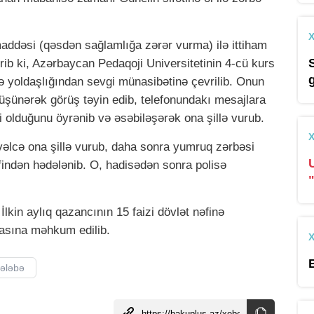
maddəsi (qəsdən sağlamlığa zərər vurma) ilə ittiham
ldirib ki, Azərbaycan Pedaqoji Universitetinin 4-cü kurs
bə yoldaşlığından sevgi münasibətinə çevrilib. Onun
düşünərək görüş təyin edib, telefonundakı mesajlara
olduğunu öyrənib və əsəbiləşərək ona şillə vurub.
əvvəlcə ona şillə vurub, daha sonra yumruq zərbəsi
rəfindən hədələnib. O, hadisədən sonra polisə
in aylıq qazancının 15 faizi dövlət nəfinə
zasına məhkum edilib.
tələbə