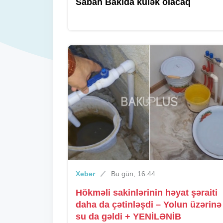
Sabah Bakıda külək olacaq
Xəbər
Bu gün, 16:44
Hökməli sakinlərinin həyat şəraiti
daha da çətinləşdi – Yolun üzərinə
su da gəldi + YENİLƏNİB