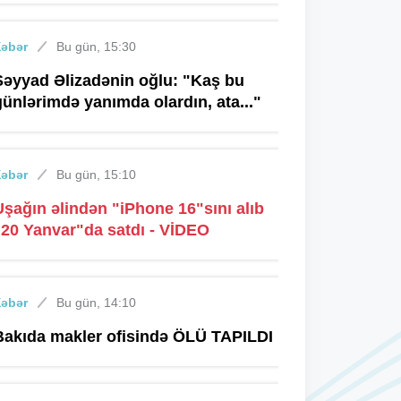
Xəbər
Bu gün, 15:30
Səyyad Əlizadənin oğlu: "Kaş bu
günlərimdə yanımda olardın, ata..."
Xəbər
Bu gün, 15:10
Uşağın əlindən "iPhone 16"sını alıb
"20 Yanvar"da satdı - VİDEO
Xəbər
Bu gün, 14:10
Bakıda makler ofisində ÖLÜ TAPILDI