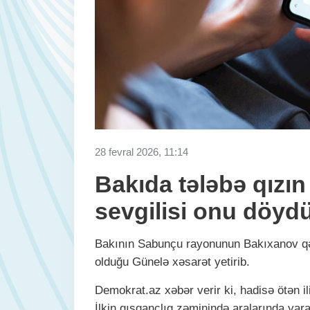
28 fevral 2026, 11:14
Bakıda tələbə qızın
sevgilisi onu döyd
Bakının Sabunçu rayonunun Bakıxanov qəs
olduğu Günelə xəsarət yetirib.
Demokrat.az xəbər verir ki, hadisə ötən i
İlkin qısqanclıq zəminində aralarında yar