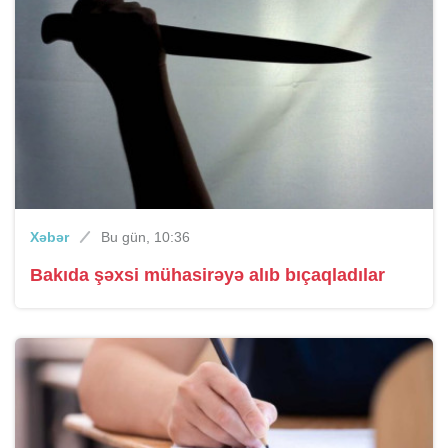
Xəbər
Bu gün, 10:36
Bakıda şəxsi mühasirəyə alıb bıçaqladılar