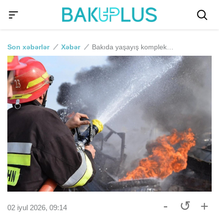
Son xəbərlər
Xəbər
Bakıda yaşayış kompleksinin həyətində yanğın
-
↺
+
02 iyul 2026, 09:14