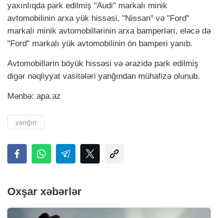
yaxınlıqda park edilmiş "Audi" markalı minik
avtomobilinin arxa yük hissəsi, "Nissan" və "Ford"
markalı minik avtomobillərinin arxa bamperləri, eləcə də
"Ford" markalı yük avtomobilinin ön bamperi yanıb.
Avtomobillərin böyük hissəsi və ərazidə park edilmiş
digər nəqliyyat vasitələri yanğından mühafizə olunub.
Mənbə: apa.аz
yanğın
Oxşar xəbərlər