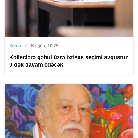
Xəbər
Bu gün, 10:25
Kolleclərə qəbul üzrə ixtisas seçimi avqustun
9-dək davam edəcək