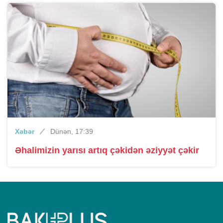
Xəbər
Dünən, 17:39
Əhalimizin yarısı artıq çəkidən əziyyət çəkir