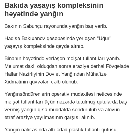
Bakıda yaşayış kompleksinin
həyətində yanğın
Bakının Sabunçu rayonunda yanğın baş verib.
Hadisə Bakıxanov qəsəbəsində yerləşən "Uğur"
yaşayış kompleksində qeydə alınıb.
Binanın həyətində yerləşən məişət tullantıları yanıb.
Məlumat daxil olduqdan sonra əraziyə dərhal Fövqəladə
Hallar Nazirliyinin Dövlət Yanğından Mühafizə
Xidmətinin qüvvələri cəlb olunub.
Yanğınsöndürənlərin operativ müdaxiləsi nəticəsində
məişət tullantıları üçün nəzərdə tutulmuş qutularda baş
vermiş yanğın qısa müddətdə söndürülüb və alovun
ətraf əraziyə yayılmasının qarşısı alınıb.
Yanğın nəticəsində altı ədəd plastik tullantı qutusu,