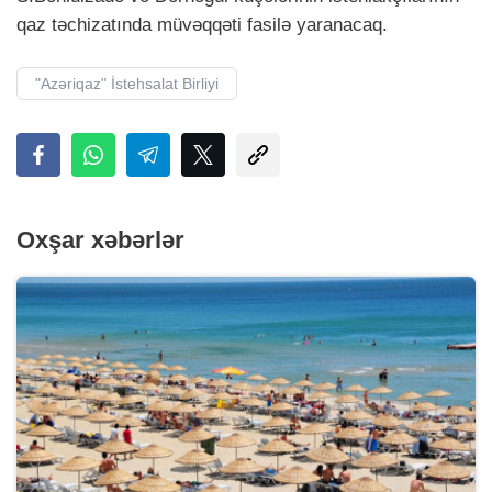
qaz təchizatında müvəqqəti fasilə yaranacaq.
"Azəriqaz" İstehsalat Birliyi
Oxşar xəbərlər