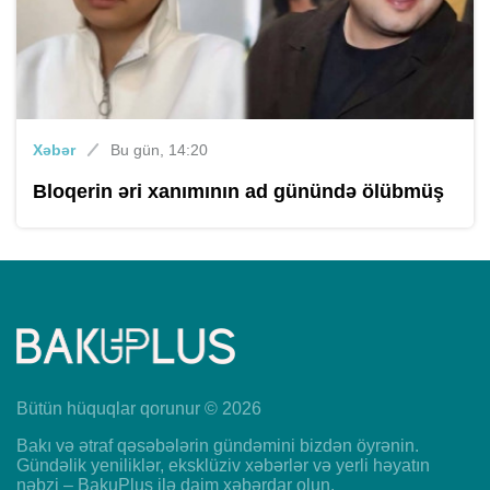
Xəbər
Bu gün, 14:20
Bloqerin əri xanımının ad günündə ölübmüş
Bütün hüquqlar qorunur © 2026
Bakı və ətraf qəsəbələrin gündəmini bizdən öyrənin.
Gündəlik yeniliklər, eksklüziv xəbərlər və yerli həyatın
nəbzi – BakuPlus ilə daim xəbərdar olun.