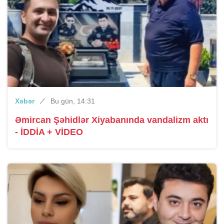
Xəbər
Bu gün, 14:31
Əmircan Şəhidlər Xiyabanında vandalizm aktı
- İDDİA + VİDEO