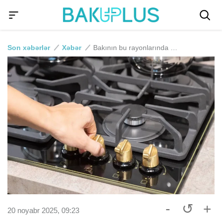
Son xəbərlər
Xəbər
Bakının bu rayonlarında qaz kəsiləcək
-
↺
+
20 noyabr 2025, 09:23