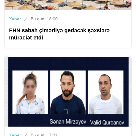
Xəbər
Bu gün, 18:00
FHN sabah çimərliyə gedəcək şəxslərə
müraciət etdi
Xəbər
Bu gün, 17:37