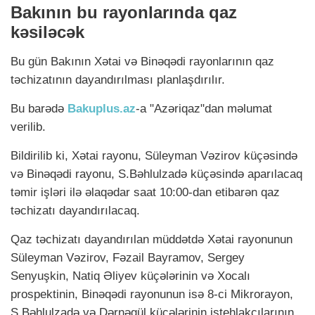
Bakının bu rayonlarında qaz
kəsiləcək
Bu gün Bakının Xətai və Binəqədi rayonlarının qaz
təchizatının dayandırılması planlaşdırılır.
Bu barədə
Bakuplus.az
-a "Azəriqaz"dan məlumat
verilib.
Bildirilib ki, Xətai rayonu, Süleyman Vəzirov küçəsində
və Binəqədi rayonu, S.Bəhlulzadə küçəsində aparılacaq
təmir işləri ilə əlaqədar saat 10:00-dan etibarən qaz
təchizatı dayandırılacaq.
Qaz təchizatı dayandırılan müddətdə Xətai rayonunun
Süleyman Vəzirov, Fəzail Bayramov, Sergey
Senyuşkin, Natiq Əliyev küçələrinin və Xocalı
prospektinin, Binəqədi rayonunun isə 8-ci Mikrorayon,
S.Bəhlulzadə və Dərnəgül küçələrinin istehlakçılarının