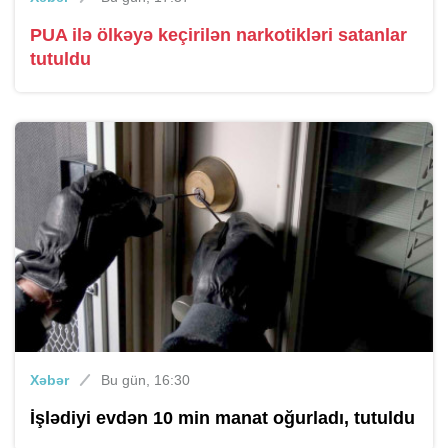
PUA ilə ölkəyə keçirilən narkotikləri satanlar
tutuldu
Xəbər
Bu gün, 16:30
İşlədiyi evdən 10 min manat oğurladı, tutuldu