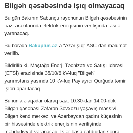
Bilgəh qəsəbəsində işıq olmayacaq
Bu gün Bakının Sabunçu rayonunun Bilgəh qəsəbəsinin
bəzi ərazilərində elektrik enerjisinin verilişində fasilə
yaranacaq.
Bu barədə
Bakuplus.az
-a "Azərişıq" ASC-dən məlumat
verilib.
Bildirilib ki, Maştağa Enerji Təchizatı və Satışı İdarəsi
(ETSİ) ərazisində 35/10/6 kV-luq "Bilgəh"
yarımstansiyasında 10 kV-luq Paylayıcı Qurğuda təmir
işləri aparılacaq.
Bununla əlaqədar olaraq saat 10:30-dan 14:00-dək
Bilgəh qəsəbəsi Zəfəran Sovxozu yaşayış massivi,
Bilgəh kənd mərkəzi və Azərbaycan qadını küçəsinin
bir hissəsində elektrik enerjisinin verilişində
məhdudiyyət yaranacaq. İşlər başa çatdıqdan sonra