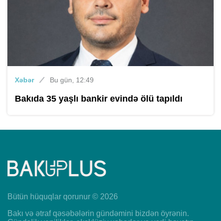
Xəbər
Bu gün, 12:49
Bakıda 35 yaşlı bankir evində ölü tapıldı
Bütün hüquqlar qorunur © 2026
Bakı və ətraf qəsəbələrin gündəmini bizdən öyrənin.