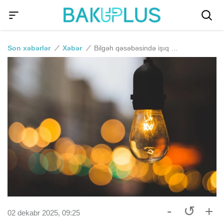
Son xəbərlər
Xəbər
Bilgəh qəsəbəsində işıq olmayacaq
-
↺
+
02 dekabr 2025, 09:25