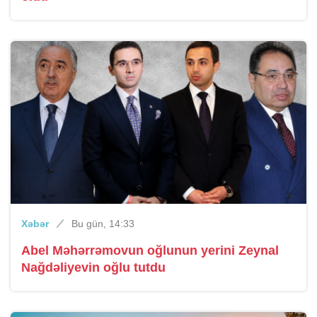
Xəbər
Bu gün, 14:33
Abel Məhərrəmovun oğlunun yerini Zeynal
Nağdəliyevin oğlu tutdu