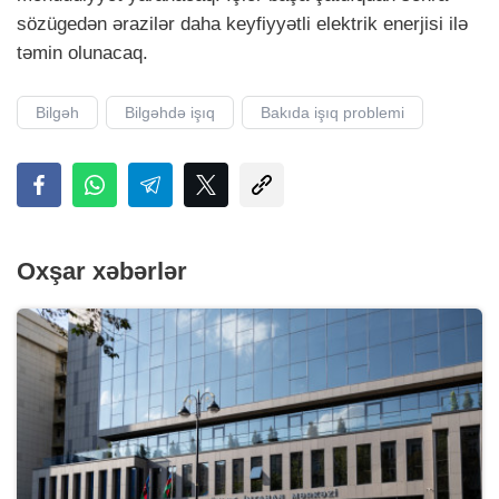
sözügedən ərazilər daha keyfiyyətli elektrik enerjisi ilə
təmin olunacaq.
Bilgəh
Bilgəhdə işıq
Bakıda işıq problemi
Oxşar xəbərlər