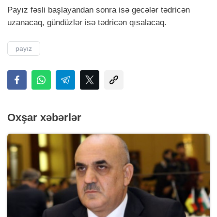
Payız fəsli başlayandan sonra isə gecələr tədricən
uzanacaq, gündüzlər isə tədricən qısalacaq.
payız
Oxşar xəbərlər