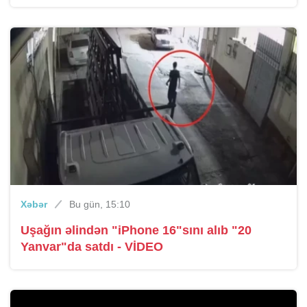
Xəbər
Bu gün, 15:10
Uşağın əlindən "iPhone 16"sını alıb "20
Yanvar"da satdı - VİDEO