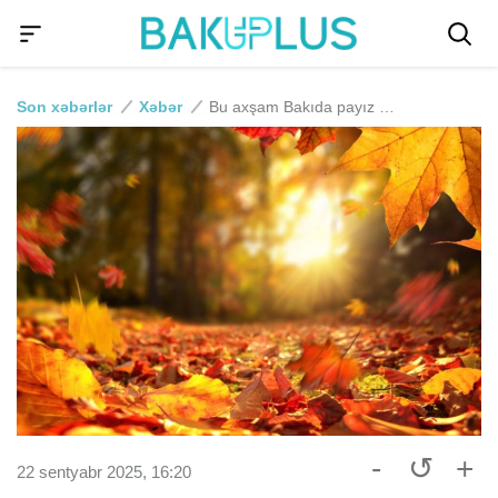
Son xəbərlər
Xəbər
Bu axşam Bakıda payız başlayır
-
↺
+
22 sentyabr 2025, 16:20