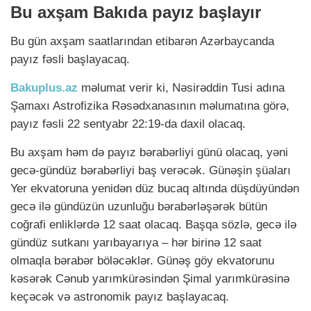
Bu axşam Bakıda payız başlayır
Bu gün axşam saatlarından etibarən Azərbaycanda
payız fəsli başlayacaq.
Bakuplus.az
məlumat verir ki, Nəsirəddin Tusi adına
Şamaxı Astrofizika Rəsədxanasının məlumatına görə,
payız fəsli 22 sentyabr 22:19-da daxil olacaq.
Bu axşam həm də payız bərabərliyi günü olacaq, yəni
gecə-gündüz bərabərliyi baş verəcək. Günəşin şüaları
Yer ekvatoruna yenidən düz bucaq altında düşdüyündən
gecə ilə gündüzün uzunluğu bərabərləşərək bütün
coğrafi enliklərdə 12 saat olacaq. Başqa sözlə, gecə ilə
gündüz sutkanı yarıbayarıya – hər birinə 12 saat
olmaqla bərabər böləcəklər. Günəş göy ekvatorunu
kəsərək Cənub yarımkürəsindən Şimal yarımkürəsinə
keçəcək və astronomik payız başlayacaq.