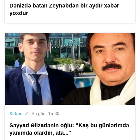
Dənizdə batan Zeynəbdən bir aydır xəbər
yoxdur
Xəbər
Bu gün, 15:30
Səyyad Əlizadənin oğlu: "Kaş bu günlərimdə
yanımda olardın, ata..."