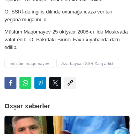
O, SSRİ-də ingilis dilində oxumağa icazə verilən
yeganə müğənni idi.
Müslüm Maqomayev 25 oktyabr 2008-ci ildə Moskvada
vəfat edib. O, Bakıdakı Birinci Fəxri xiyabanda dəfn
edilib.
müslüm maqomayev
Azərbaycan SSR Xalq artisti
Oxşar xəbərlər