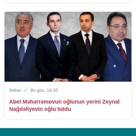
Xəbər
Bu gün, 14:33
Abel Məhərrəmovun oğlunun yerini Zeynal
Nağdəliyevin oğlu tutdu