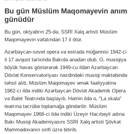
Bu gün Müslüm Maqomayevin anım
günüdür
Bu gün, oktyabrın 25-də, SSRİ Xalq artisti Müslüm
Maqomayevin vəfatından 17 il ötür.
Azərbaycan-sovet opera və estrada müğənnisi 1942-ci
il 17 avqust tarixində Bakıda anadan olub. O, musiqiyə
böyük həvəs göstərərək 1949-cu ildən Azərbaycan
Dövlət Konservatoriyası nəzdindəki musiqi məktəbində
təhsil alıb. Müslüm Maqomayev əmək fəaliyyətinə
1962-ci ildə indiki Azərbaycan Dövlət Akademik Opera
və Balet Teatrında başlayıb. Həmin ildə o, "La skala"
teatrına təcrübə toplamağa göndərilir. Müslüm
Maqomayev 1968-ci ildə indiki Üzeyir Hacıbəyli adına
Bakı Musiqi Akademiyasını SSRİ Xalq artisti Şövkət
Məmmədovanın sinfi üzrə bitirib.