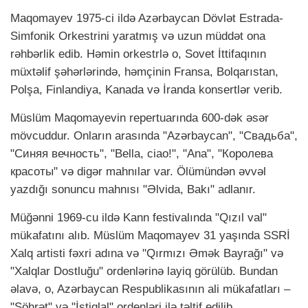
Maqomayev 1975-ci ildə Azərbaycan Dövlət Estrada-
Simfonik Orkestrini yaratmış və uzun müddət ona
rəhbərlik edib. Həmin orkestrlə o, Sovet İttifaqının
müxtəlif şəhərlərində, həmçinin Fransa, Bolqarıstan,
Polşa, Finlandiya, Kanada və İranda konsertlər verib.
Müslüm Maqomayevin repertuarında 600-dək əsər
mövcuddur. Onların arasında "Azərbaycan", "Свадьба",
"Синяя вечность", "Bella, ciao!", "Ana", "Королева
красоты" və digər mahnılar var. Ölümündən əvvəl
yazdığı sonuncu mahnısı "Əlvida, Bakı" adlanır.
Müğənni 1969-cu ildə Kann festivalında "Qızıl val"
mükafatını alıb. Müslüm Maqomayev 31 yaşında SSRİ
Xalq artisti fəxri adına və "Qırmızı Əmək Bayrağı" və
"Xalqlar Dostluğu" ordenlərinə layiq görülüb. Bundan
əlavə, o, Azərbaycan Respublikasının ali mükafatları –
"Şöhrət" və "İstiqlal" ordenləri ilə təltif edilib.