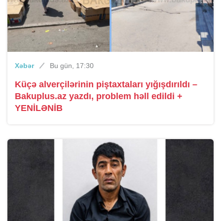
Xəbər
Bu gün, 17:30
Küçə alverçilərinin piştaxtaları yığışdırıldı –
Bakuplus.az yazdı, problem həll edildi +
YENİLƏNİB