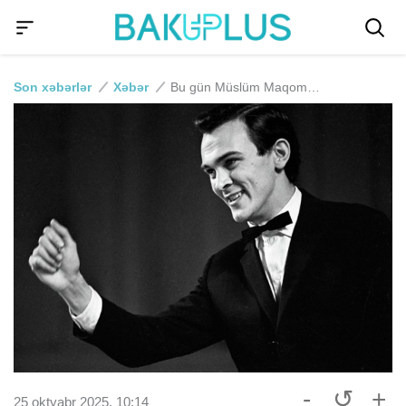
Son xəbərlər
Xəbər
Bu gün Müslüm Maqomayevin anım günüdür
-
↺
+
25 oktyabr 2025, 10:14