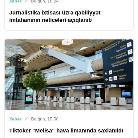
Xəbər
Bu gün, 16:24
Jurnalistika ixtisası üzrə qabiliyyət
imtahanının nəticələri açıqlanıb
Xəbər
Bu gün, 15:50
Tiktoker "Melisa" hava limanında saxlanıldı