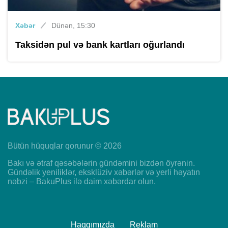
Xəbər
Dünən, 15:30
Taksidən pul və bank kartları oğurlandı
Bütün hüquqlar qorunur © 2026
Bakı və ətraf qəsəbələrin gündəmini bizdən öyrənin.
Gündəlik yeniliklər, eksklüziv xəbərlər və yerli həyatın
nəbzi – BakuPlus ilə daim xəbərdar olun.
Haqqımızda
Reklam