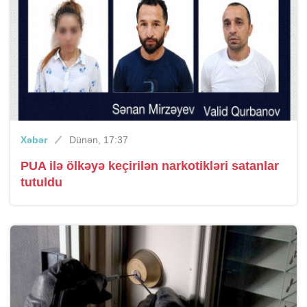
Xəbər
Dünən, 17:37
PUA ilə ölkəyə keçirilən narkotikləri satanlar
tutuldu