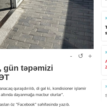
-
↺
+
, gün təpəmizi
YƏT
acaq quraşdırılıb, di gəl ki, kondisioner işləmir
n altında dayanmağa məcbur olurlar".
raslan öz "Facebook" səhifəsində yazıb.