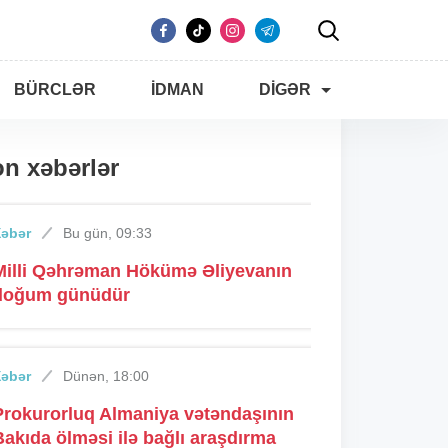
BÜRCLƏR
İDMAN
DIGƏR
n xəbərlər
Xəbər
Bu gün, 09:33
Milli Qəhrəman Hökümə Əliyevanın
doğum günüdür
Xəbər
Dünən, 18:00
Prokurorluq Almaniya vətəndaşının
Bakıda ölməsi ilə bağlı araşdırma