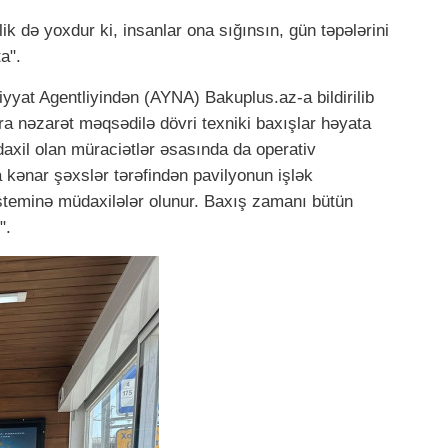
k də yoxdur ki, insanlar ona sığınsın, gün təpələrini
ta".
t
yyat Agentliyindən (AYNA) Bakuplus.az-a bildirilib
ara nəzarət məqsədilə dövri texniki baxışlar həyata
daxil olan müraciətlər əsasında da operativ
a kənar şəxslər tərəfindən pavilyonun işlək
steminə müdaxilələr olunur. Baxış zamanı bütün
".