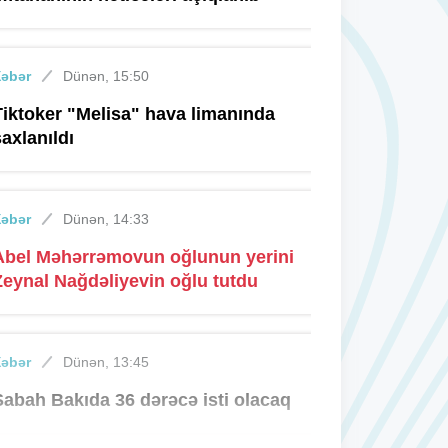
Xəbər
Dünən, 15:50
Tiktoker "Melisa" hava limanında
saxlanıldı
Xəbər
Dünən, 14:33
Abel Məhərrəmovun oğlunun yerini
Zeynal Nağdəliyevin oğlu tutdu
Xəbər
Dünən, 13:45
Sabah Bakıda 36 dərəcə isti olacaq