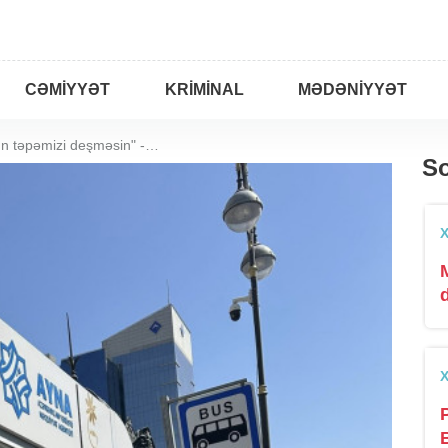
CƏMIYYƏT
KRIMINAL
MƏDƏNIYYƏT
"Kölgəlik yoxdur ki, gün təpəmizi deşməsin" - ŞİKAYƏT
So