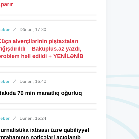
aparır
Xəbər
Dünən, 17:30
Küçə alverçilərinin piştaxtaları
yığışdırıldı – Bakuplus.az yazdı,
problem həll edildi + YENİLƏNİB
Xəbər
Dünən, 16:40
Bakıda 70 min manatlıq oğurluq
Xəbər
Dünən, 16:24
Jurnalistika ixtisası üzrə qabiliyyət
imtahanının nəticələri açıqlanıb