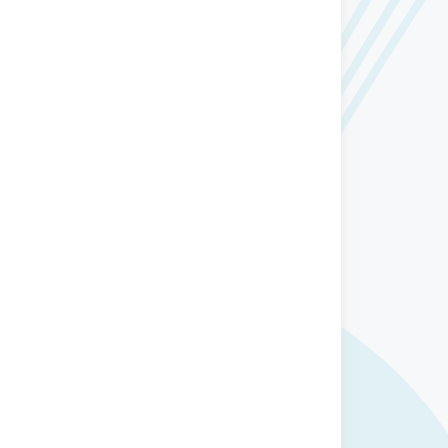
Xəbər
Dünən, 12:49
Bakıda 35 yaşlı bankir evində ölü
apıldı
Xəbər
Dünən, 12:08
Bakının mərkəzində obyektdə yanğın
- Bakuplus.az hadisə yerində +
VİDEO
Xəbər
Dünən, 11:26
Bakı metrosu iyulda 16 milyondan
çox sərnişin daşıyıb