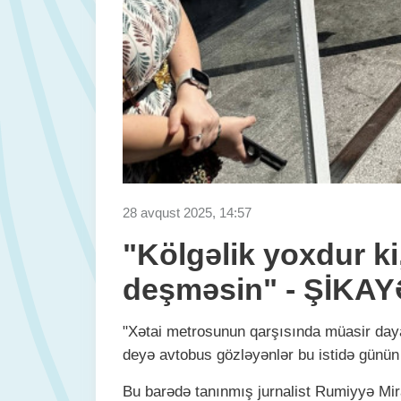
28 avqust 2025, 14:57
"Kölgəlik yoxdur ki
deşməsin" - ŞİKA
"Xətai metrosunun qarşısında müasir dayan
deyə avtobus gözləyənlər bu istidə günü
Bu barədə tanınmış jurnalist Rumiyyə Mi