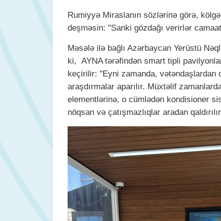
Rumiyyə Miraslanın sözlərinə görə, kölgəli
deşməsin: "Sanki gözdağı verirlər camaa
Məsələ ilə bağlı Azərbaycan Yerüstü Nəqli
ki, AYNA tərəfindən smart tipli pavilyonl
keçirilir: "Eyni zamanda, vətəndaşlardan 
araşdırmalar aparılır. Müxtəlif zamanlard
elementlərinə, o cümlədən kondisioner si
nöqsan və çatışmazlıqlar aradan qaldırılır