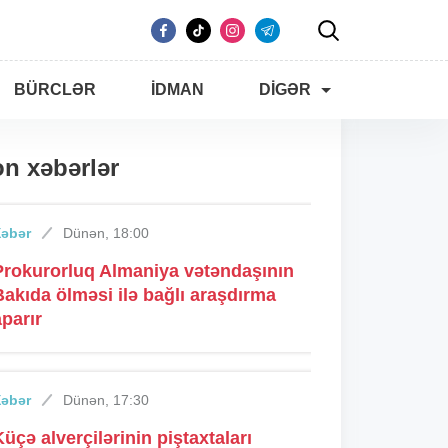
BÜRCLƏR
İDMAN
DIGƏR
n xəbərlər
Xəbər
Dünən, 18:00
Prokurorluq Almaniya vətəndaşının
Bakıda ölməsi ilə bağlı araşdırma
aparır
Xəbər
Dünən, 17:30
Küçə alverçilərinin piştaxtaları