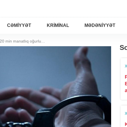
CƏMIYYƏT
KRIMINAL
MƏDƏNIYYƏT
Qohumunun evindən 20 min manatlıq oğurluq etdi
So