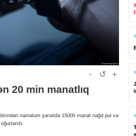
-
↺
+
n 20 min manatlıq
n birindən naməlum şəraitdə 15000 manat nağd pul və
 oğurlanıb.