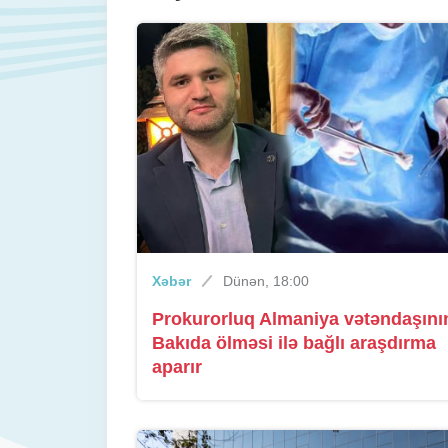
Xəbər
Dünən, 18:00
Prokurorluq Almaniya vətəndaşını
Bakıda ölməsi ilə bağlı araşdırma
aparır