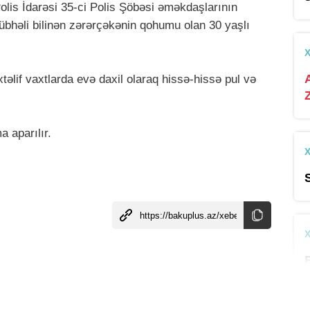
Polis İdarəsi 35-ci Polis Şöbəsi əməkdaşlarının
şübhəli bilinən zərərçəkənin qohumu olan 30 yaşlı
əlif vaxtlarda evə daxil olaraq hissə-hissə pul və
a aparılır.
t