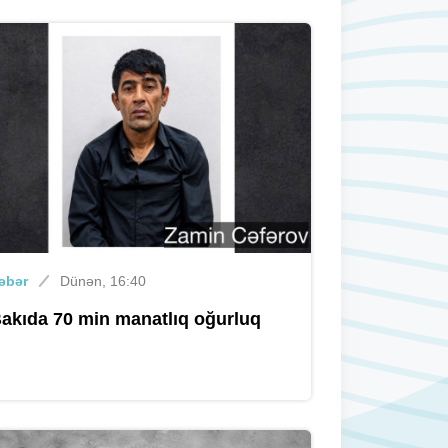
Xəbər
Dünən, 12:08
Bakının mərkəzində obyektdə yanğın
- Bakuplus.az hadisə yerində +
VİDEO
Xəbər
Dünən, 11:26
Bakı metrosu iyulda 16 milyondan
çox sərnişin daşıyıb
əbər
Dünən, 16:40
akıda 70 min manatlıq oğurluq
Xəbər
Dünən, 10:36
Bakıda şəxsi mühasirəyə alıb
bıçaqladılar