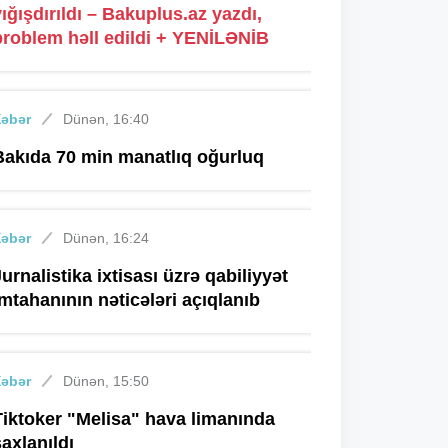
yığışdırıldı – Bakuplus.az yazdı,
problem həll edildi + YENİLƏNİB
Xəbər
Dünən, 16:40
Bakıda 70 min manatlıq oğurluq
Xəbər
Dünən, 16:24
Jurnalistika ixtisası üzrə qabiliyyət
imtahanının nəticələri açıqlanıb
Xəbər
Dünən, 15:50
Tiktoker "Melisa" hava limanında
saxlanıldı