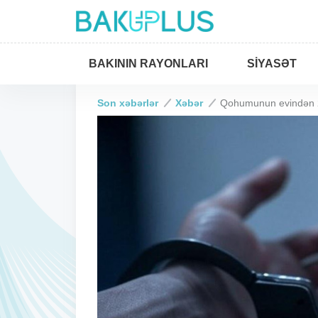
BAKININ RAYONLARI
SIYASƏT
Son xəbərlər
Xəbər