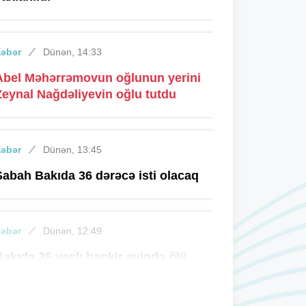
Xəbər
Dünən, 14:33
Abel Məhərrəmovun oğlunun yerini
Zeynal Nağdəliyevin oğlu tutdu
Xəbər
Dünən, 13:45
Sabah Bakıda 36 dərəcə isti olacaq
Xəbər
Dünən, 12:49
Bakıda 35 yaşlı bankir evində ölü
apıldı