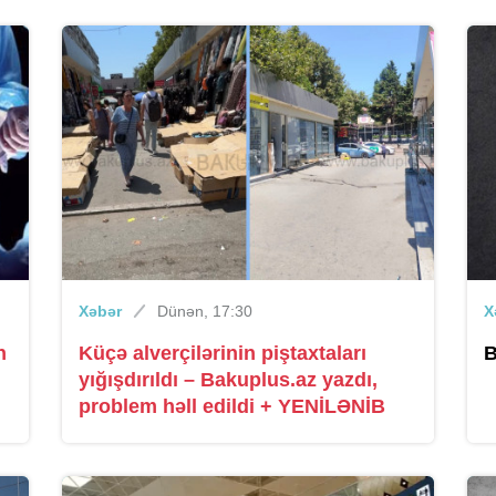
Xəbər
Dünən, 17:30
X
n
Küçə alverçilərinin piştaxtaları
B
yığışdırıldı – Bakuplus.az yazdı,
problem həll edildi + YENİLƏNİB