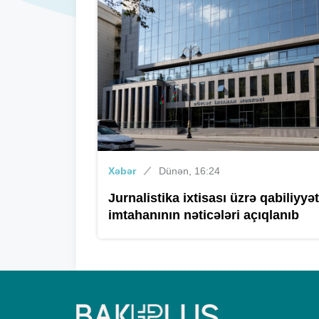
Xəbər
Dünən, 16:24
Jurnalistika ixtisası üzrə qabiliyyət
imtahanının nəticələri açıqlanıb