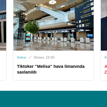
Xəbər
Dünən, 15:50
X
Tiktoker "Melisa" hava limanında
A
saxlanıldı
Z