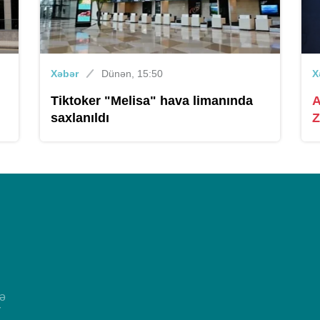
Xəbər
Dünən, 15:50
X
Tiktoker "Melisa" hava limanında
A
saxlanıldı
Z
və
r