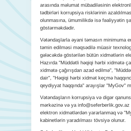
arasında məlumat mübadiləsinin elektronl
tədbirləri korrupsiya risklərinin azaldılma
olunmasına, ümumilikdə isə fəaliyyətin şəf
göstərməkdədir.
Vətəndaşlarla əyani təmasın minimuma en
təmin edilməsi məqsədilə müasir texnol
gələcəkdə göstərilən bütün xidmətlərin ele
Hazırda "Müddətli həqiqi hərbi xidmətə ça
xidmətə çağırışdan azad edilmə", "Müddət
dair", "Həqiqi hərbi xidmət keçmə haqqınd
qeydiyyat haqqında" arayışlar "MyGov" mo
Vətəndaşların korrupsiya və digər qanunsu
mərkəzinə və ya info@seferberlik.gov.az 
elektron xidmətlərdən yararlanmaq və "M
kabinetlərin yaradılması tövsiyə olunur.