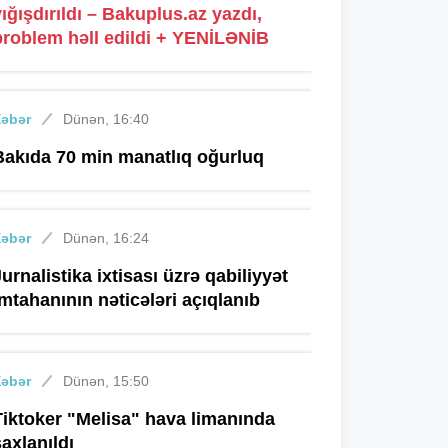
yığışdırıldı – Bakuplus.az yazdı,
problem həll edildi + YENİLƏNİB
Xəbər
Dünən, 16:40
Bakıda 70 min manatlıq oğurluq
Xəbər
Dünən, 16:24
Jurnalistika ixtisası üzrə qabiliyyət
imtahanının nəticələri açıqlanıb
Xəbər
Dünən, 15:50
Tiktoker "Melisa" hava limanında
saxlanıldı