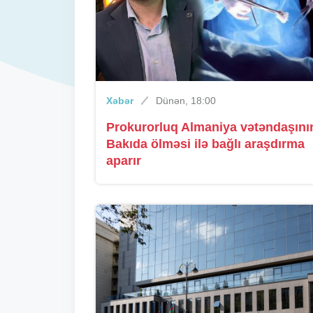
Xəbər
Dünən, 18:00
Prokurorluq Almaniya vətəndaşını
Bakıda ölməsi ilə bağlı araşdırma
aparır