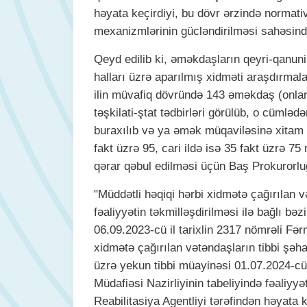
həyata keçirdiyi, bu dövr ərzində normati
mexanizmlərinin gücləndirilməsi sahəsində
Qeyd edilib ki, əməkdaşların qeyri-qanuni 
halları üzrə aparılmış xidməti araşdırmala
ilin müvafiq dövründə 143 əməkdaş (onlar
təşkilati-ştat tədbirləri görülüb, o cümlə
buraxılıb və ya əmək müqaviləsinə xitam v
fakt üzrə 95, cari ildə isə 35 fakt üzrə 7
qərar qəbul edilməsi üçün Baş Prokurorluğ
"Müddətli həqiqi hərbi xidmətə çağırılan v
fəaliyyətin təkmilləşdirilməsi ilə bağlı bə
06.09.2023-cü il tarixlin 2317 nömrəli Fər
xidmətə çağırılan vətəndaşların tibbi şəha
üzrə yekun tibbi müayinəsi 01.07.2024-cü 
Müdafiəsi Nazirliyinin tabeliyində fəaliyy
Reabilitasiya Agentliyi tərəfindən həyata k