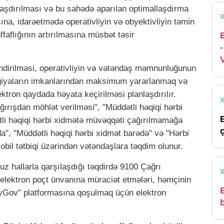
aşdırılması və bu sahədə aparılan optimallaşdırma
sına, idarəetmədə operativliyin və obyektivliyin təmin
faflığının artırılmasına müsbət təsir
dirilməsi, operativliyin və vətəndaş məmnunluğunun
ogiyaların imkanlarından maksimum yararlanmaq və
ktron qaydada həyata keçirilməsi planlaşdırılır.
ğırışdan möhlət verilməsi", "Müddətli həqiqi hərbi
li həqiqi hərbi xidmətə müvəqqəti çağırılmamağa
a", "Müddətli həqiqi hərbi xidmət barədə" və "Hərbi
bil tətbiqi üzərindən vətəndaşlara təqdim olunur.
z hallarla qarşılaşdığı təqdirdə 9100 Çağrı
elektron poçt ünvanına müraciət etmələri, həmçinin
yGov" platformasına qoşulmaq üçün elektron