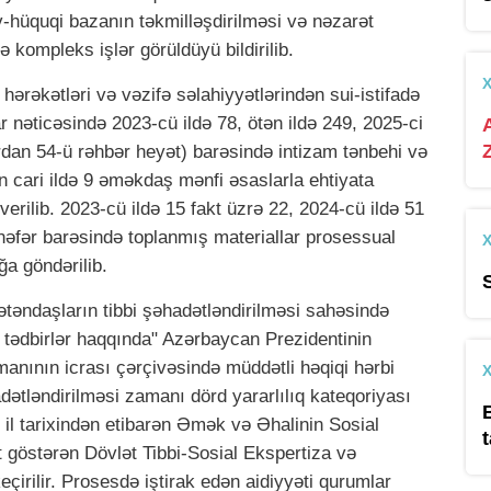
v-hüquqi bazanın təkmilləşdirilməsi və nəzarət
 kompleks işlər görüldüyü bildirilib.
hərəkətləri və vəzifə səlahiyyətlərindən sui-istifadə
r nəticəsində 2023-cü ildə 78, ötən ildə 249, 2025-ci
dan 54-ü rəhbər heyət) barəsində intizam tənbehi və
dən cari ildə 9 əməkdaş mənfi əsaslarla ehtiyata
erilib. 2023-cü ildə 15 fakt üzrə 22, 2024-cü ildə 51
5 nəfər barəsində toplanmış materiallar prosessual
a göndərilib.
ətəndaşların tibbi şəhadətləndirilməsi sahəsində
zi tədbirlər haqqında" Azərbaycan Prezidentinin
manının icrası çərçivəsində müddətli həqiqi hərbi
dətləndirilməsi zamanı dörd yararlılıq kateqoriyası
il tarixindən etibarən Əmək və Əhalinin Sosial
t
ət göstərən Dövlət Tibbi-Sosial Ekspertiza və
eçirilir. Prosesdə iştirak edən aidiyyəti qurumlar