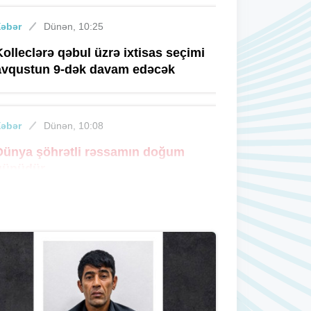
Xəbər
Dünən, 10:25
Kolleclərə qəbul üzrə ixtisas seçimi
avqustun 9-dək davam edəcək
Xəbər
Dünən, 10:08
Dünya şöhrətli rəssamın doğum
günüdür
Xəbər
Dünən, 09:26
Bakının bu ərazilərində işıq
olmayacaq