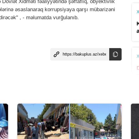
Dövlət Xidməti fəaliyyətində şəffaflıq, obyektivlik
iplərinə əsaslanaraq korrupsiyaya qarşı mübarizəni
dirəcək" , - məlumatda vurğulanıb.