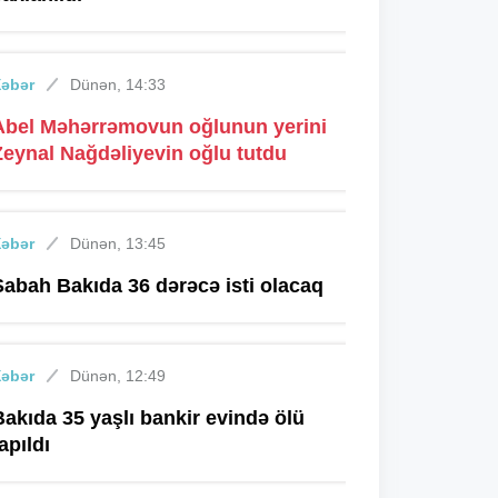
Xəbər
Dünən, 14:33
Abel Məhərrəmovun oğlunun yerini
Zeynal Nağdəliyevin oğlu tutdu
Xəbər
Dünən, 13:45
Sabah Bakıda 36 dərəcə isti olacaq
Xəbər
Dünən, 12:49
Bakıda 35 yaşlı bankir evində ölü
apıldı