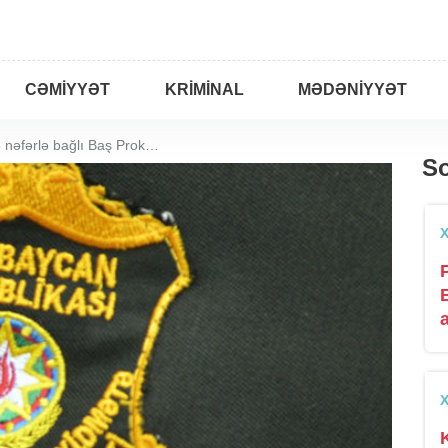
CƏMIYYƏT
KRIMINAL
MƏDƏNIYYƏT
Səfərbərlik Xidməti 75 nəfərlə bağlı Baş Prokurorluğa müraciət edib
So