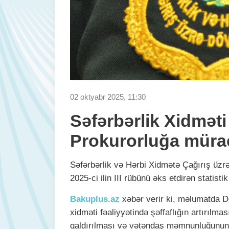
02 oktyabr 2025, 11:30
Səfərbərlik Xidməti
Prokurorluğa mürac
Səfərbərlik və Hərbi Xidmətə Çağırış üzrə
2025-ci ilin III rübünü əks etdirən statisti
Bakuplus.az
xəbər verir ki, məlumatda D
xidməti fəaliyyətində şəffaflığın artırılma
qaldırılması və vətəndaş məmnunluğunun y