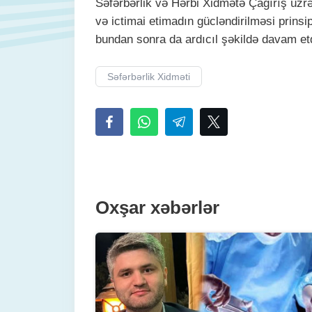
Səfərbərlik və Hərbi Xidmətə Çağırış üzrə 
və ictimai etimadın gücləndirilməsi prins
bundan sonra da ardıcıl şəkildə davam et
Səfərbərlik Xidməti
Oxşar xəbərlər