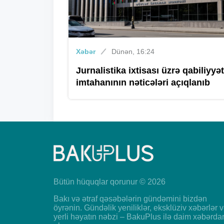
Xəbər
Dünən, 16:24
Jurnalistika ixtisası üzrə qabiliyyət
imtahanının nəticələri açıqlanıb
Bütün hüquqlar qorunur © 2026
Bakı və ətraf qəsəbələrin gündəmini bizdən
öyrənin. Gündəlik yeniliklər, eksklüziv xəbərlər 
yerli həyatın nəbzi – BakuPlus ilə daim xəbərda