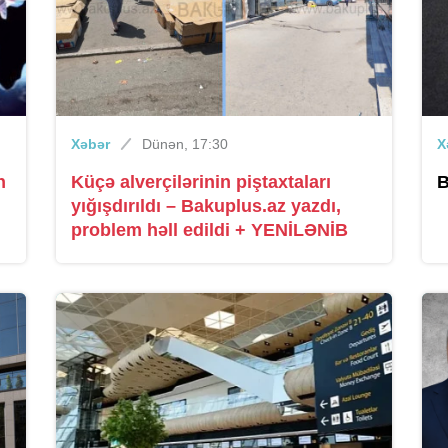
Xəbər
Dünən, 17:30
X
n
Küçə alverçilərinin piştaxtaları
B
yığışdırıldı – Bakuplus.az yazdı,
problem həll edildi + YENİLƏNİB