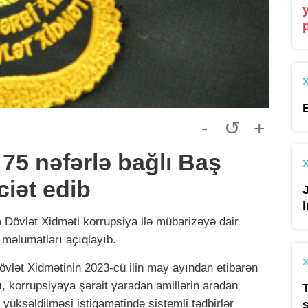
-
↺
+
 75 nəfərlə bağlı Baş
iət edib
 Dövlət Xidməti korrupsiya ilə mübarizəyə dair
k məlumatları açıqlayıb.
övlət Xidmətinin 2023-cü ilin may ayından etibarən
sı, korrupsiyaya şərait yaradan amillərin aradan
üksəldilməsi istiqamətində sistemli tədbirlər