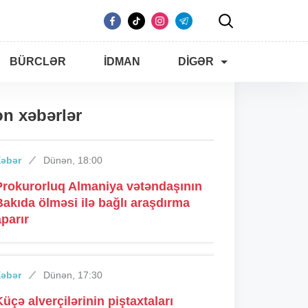
BÜRCLƏR
İDMAN
DIGƏR
n xəbərlər
Xəbər
Dünən, 18:00
Prokurorluq Almaniya vətəndaşının
Bakıda ölməsi ilə bağlı araşdırma
aparır
Xəbər
Dünən, 17:30
Küçə alverçilərinin piştaxtaları