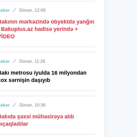
Xəbər
Dünən, 12:08
Bakının mərkəzində obyektdə yanğın
- Bakuplus.az hadisə yerində +
VİDEO
Xəbər
Dünən, 11:26
Bakı metrosu iyulda 16 milyondan
çox sərnişin daşıyıb
Xəbər
Dünən, 10:36
Bakıda şəxsi mühasirəyə alıb
bıçaqladılar