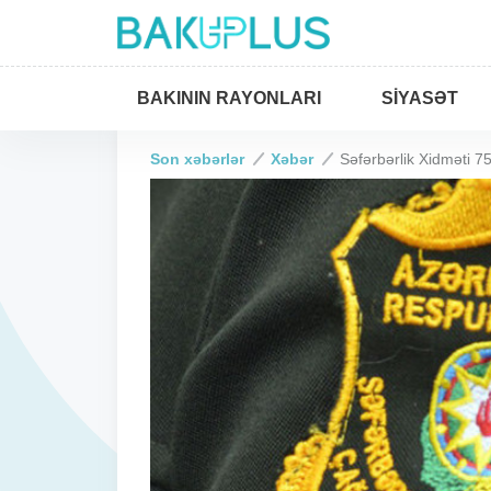
BAKININ RAYONLARI
SIYASƏT
Son xəbərlər
Xəbər