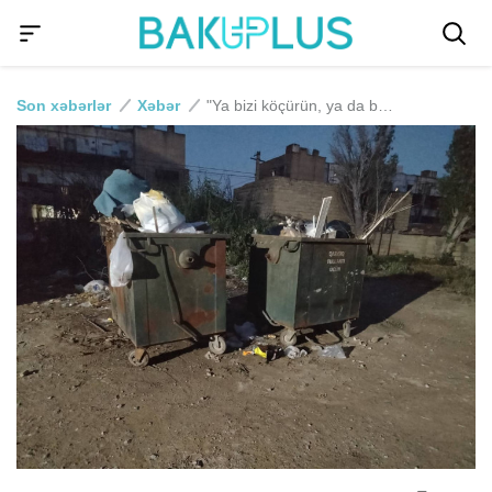
Son xəbərlər
Xəbər
"Ya bizi köçürün, ya da bu zibilliyi yığışdırın" - 15 ildir üfunət içində yaşayan Maştağa sakinlərinin həyat dramı...