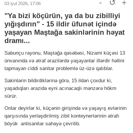
-
↺
+
03 iyul 2026, 17:06
"Ya bizi köçürün, ya da bu zibilliyi
yığışdırın" - 15 ildir üfunət içində
yaşayan Maştağa sakinlərinin həyat
dramı...
Sabunçu rayonu, Maştağa qəsəbəsi, Nizami küçəsi 13
ünvanında və ətraf ərazilərdə yaşayanlar illərdir həllini
tapmayan ciddi sanitar problemlə üz-üzə qalıblar.
Sakinlərin bildirdiklərinə görə, 15 ildən çoxdur ki,
yaşadıqları ərazidə eyni acınacaqlı mənzərə hökm
sürür.
Onlar deyirlər ki, küçənin girişində və yaşayış evlərinin
qarşısında yerləşdirilmiş zibil konteynerlərinin ətrafı
böyük antisanitar sahəyə çevrilib.