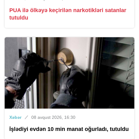
PUA ilə ölkəyə keçirilən narkotikləri satanlar
tutuldu
Xəbər
08 avqust 2026, 16:30
İşlədiyi evdən 10 min manat oğurladı, tutuldu