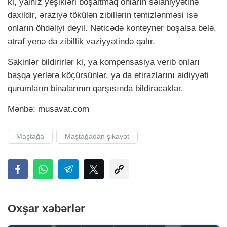
ki, yalnız yeşikləri boşaltmaq onların səlahiyyətinə
daxildir, əraziyə tökülən zibillərin təmizlənməsi isə
onların öhdəliyi deyil. Nəticədə konteyner boşalsa belə,
ətraf yenə də zibillik vəziyyətində qalır.
Sakinlər bildirirlər ki, ya kompensasiya verib onları
başqa yerlərə köçürsünlər, ya da etirazlarını aidiyyəti
qurumların binalarının qarşısında bildirəcəklər.
Mənbə: musavat.com
Maştağa
Maştağadan şikayət
Oxşar xəbərlər