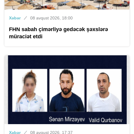
Xəbər
08 avqust 2026, 18:00
FHN sabah çimərliyə gedəcək şəxslərə
müraciət etdi
Xəbər
08 avqust 2026, 17:37