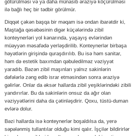
götürülməsi və ya daha münasib əraziyə köçürülməsi
ilə bağlı heç bir tədbir görülmür.
Diqqət çəkən başqa bir məqam isə ondan ibarətdir ki,
Maştağa qəsəbəsinin digər küçələrində zibil
konteynerləri yol kənarında, yaşayış evlərindən
müəyyən məsafədə yerləşdirilib. Konteynerlər birbaşa
həyətlərin girişində quraşdırılıb. Bu isə həm sanitar,
həm də estetik baxımdan qəbuledilməz vəziyyət
yaradıb. Bəzən zibil maşınları yalnız sakinlərin
dəfələrlə zəng edib israr etməsindən sonra əraziyə
gəlirlər. Onlar da əksər hallarda zibil yeşiklərindəki zibili
yandırırlar. Bu da sakinlərin onsuz da ağır olan
vəziyyətlərini daha da çətinləşdirir. Qoxu, tüstü-duman
evlərə dolur.
Bəzi hallarda isə konteynerlər boşaldılsa da, yerə
səpələnmiş tullantılar olduğu kimi qalır. İşçilər bildirirlər