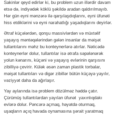
Sakinlər qeyd edirlər ki, bu problem uzun illərdir davam
etsə də, indiyədək köklü şəkildə aradan qaldırılmayıb.
Hər gün eyni mənzərə ilə qarşılaşdıqlarını, eyni üfunəti
hiss etdiklərini və eyni narahatlığı yaşadıqlarını deyirlər.
Ətraf küçələrdən, qonşu massivlərdən və müxtəlif
yaşayış məntəqələrindən gələn insanlar da məişət
tullantılarını məhz bu konteynerlərə atırlar. Nəticədə
konteynerlər dolur, tullantılar isə ətrafa səpələnərək
yolun kənarını, küçəni və yaşayış evlərinin qarşısını
zibilliyə çevirir. Külək əsən zaman plastik torbalar,
məişət tullantıları və digər zibillər bütün küçəyə yayılır,
vəziyyət daha da ağırlaşır.
Yay aylarında isə problem dözülməz həddə çatır.
Çürümüş tullantılardan yayılan üfunət yaxınlıqdakı
evlərə dolur. Pəncərə açmaq, həyətdə oturmaq,
uşaqların açıq havada oynamasına şərait yaratmaq