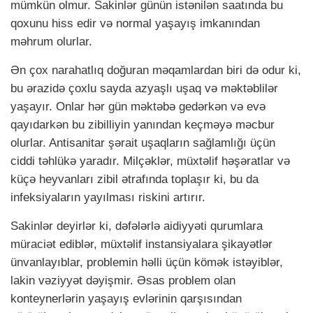
mümkün olmur. Sakinlər günün istənilən saatında bu
qoxunu hiss edir və normal yaşayış imkanından
məhrum olurlar.
Ən çox narahatlıq doğuran məqamlardan biri də odur ki,
bu ərazidə çoxlu sayda azyaşlı uşaq və məktəblilər
yaşayır. Onlar hər gün məktəbə gedərkən və evə
qayıdarkən bu zibilliyin yanından keçməyə məcbur
olurlar. Antisanitar şərait uşaqların sağlamlığı üçün
ciddi təhlükə yaradır. Milçəklər, müxtəlif həşəratlar və
küçə heyvanları zibil ətrafında toplaşır ki, bu da
infeksiyaların yayılması riskini artırır.
Sakinlər deyirlər ki, dəfələrlə aidiyyəti qurumlara
müraciət ediblər, müxtəlif instansiyalara şikayətlər
ünvanlayıblar, problemin həlli üçün kömək istəyiblər,
lakin vəziyyət dəyişmir. Əsas problem olan
konteynerlərin yaşayış evlərinin qarşısından