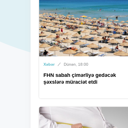
Xəbər
Dünən, 18:00
FHN sabah çimərliyə gedəcək
şəxslərə müraciət etdi