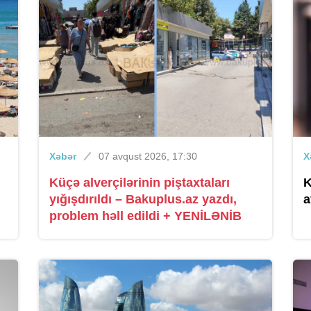
Xəbər
07 avqust 2026, 17:30
X
Küçə alverçilərinin piştaxtaları
K
yığışdırıldı – Bakuplus.az yazdı,
a
problem həll edildi + YENİLƏNİB