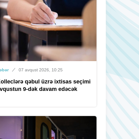
Xəbər
Dünən, 09:33
Milli Qəhrəman Hökümə Əliyevanın
doğum günüdür
Xəbər
07 avqust 2026, 18:00
Prokurorluq Almaniya vətəndaşının
Bakıda ölməsi ilə bağlı araşdırma
əbər
07 avqust 2026, 10:25
aparır
olleclərə qəbul üzrə ixtisas seçimi
vqustun 9-dək davam edəcək
Xəbər
07 avqust 2026, 17:30
Küçə alverçilərinin piştaxtaları
yığışdırıldı – Bakuplus.az yazdı,
problem həll edildi + YENİLƏNİB