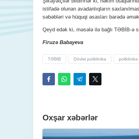
Şikayətçilər bildirirlər ki, həkim otaqların
istifadə olunan avadanlıqların saxlanılma
səbəbləri və hüquqi əsasları barədə əmək
Qeyd edək ki, məsələ ilə bağlı TƏBİB-ə s
Firuzə Babayeva
TƏBİB
Dövlət poliklinika
poliklinika
Oxşar xəbərlər