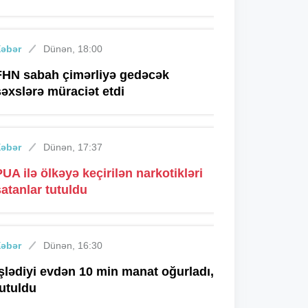
Xəbər
Dünən, 18:00
FHN sabah çimərliyə gedəcək
şəxslərə müraciət etdi
Xəbər
Dünən, 17:37
PUA ilə ölkəyə keçirilən narkotikləri
satanlar tutuldu
Xəbər
Dünən, 16:30
İşlədiyi evdən 10 min manat oğurladı,
tutuldu