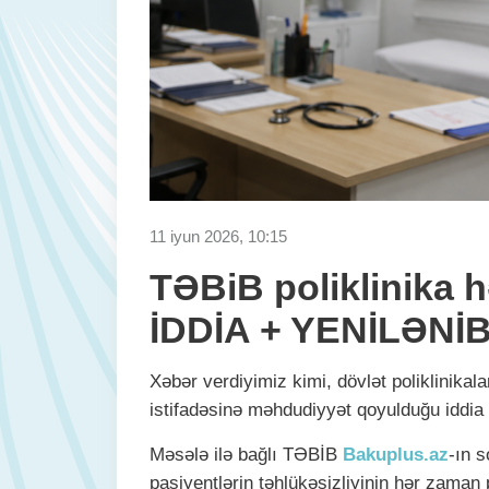
11 iyun 2026, 10:15
TƏBiB poliklinika h
İDDİA + YENİLƏNİ
Xəbər verdiyimiz kimi, dövlət poliklinikal
istifadəsinə məhdudiyyət qoyulduğu iddia e
Məsələ ilə bağlı TƏBİB
Bakuplus.az
-ın s
pasiyentlərin təhlükəsizliyinin hər zaman 