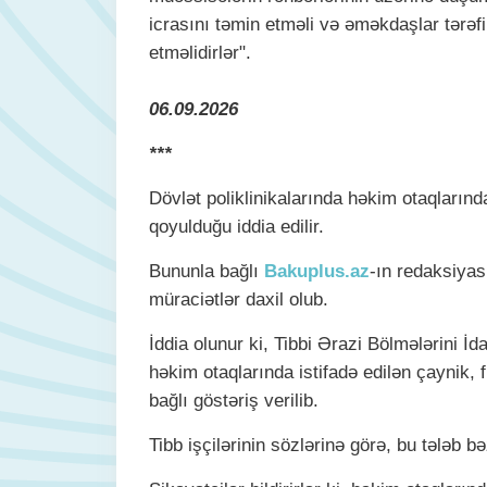
icrasını təmin etməli və əməkdaşlar tərə
etməlidirlər".
06.09.2026
***
Dövlət poliklinikalarında həkim otaqların
qoyulduğu iddia edilir.
Bununla bağlı
Bakuplus.az
-ın redaksiyası
müraciətlər daxil olub.
İddia olunur ki, Tibbi Ərazi Bölmələrini İ
həkim otaqlarında istifadə edilən çaynik, 
bağlı göstəriş verilib.
Tibb işçilərinin sözlərinə görə, bu tələb 