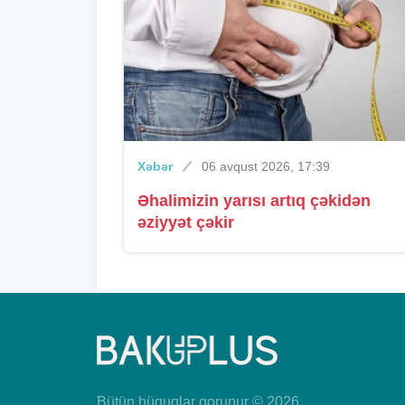
Xəbər
06 avqust 2026, 17:39
Əhalimizin yarısı artıq çəkidən
əziyyət çəkir
Bütün hüquqlar qorunur © 2026