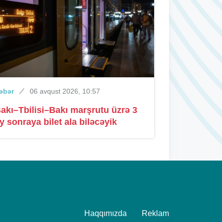
Xəbər
07 avqust 2026, 16:40
Bakıda 70 min manatlıq oğurluq
Xəbər
07 avqust 2026, 16:24
əbər
06 avqust 2026, 10:57
Jurnalistika ixtisası üzrə qabiliyyət
akı–Tbilisi–Bakı marşrutu üzrə 3
imtahanının nəticələri açıqlanıb
y sonraya bilet ala biləcəyik
Xəbər
07 avqust 2026, 15:50
Tiktoker "Melisa" hava limanında
saxlanıldı
Haqqımızda
Reklam