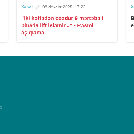
Xəbər
08 dekabr 2025, 17:22
X
"İki həftədən çoxdur 9 mərtəbəli
B
binada lift işləmir..." - Rəsmi
e
açıqlama
və
r