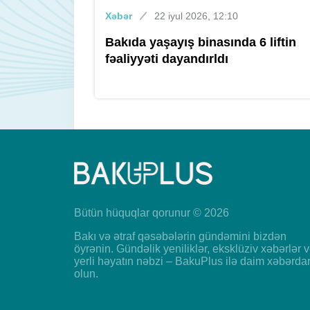
Xəbər
22 iyul 2026, 12:10
Bakıda yaşayış binasında 6 liftin
fəaliyyəti dayandırldı
Bütün hüquqlar qorunur © 2026
Bakı və ətraf qəsəbələrin gündəmini bizdən
öyrənin. Gündəlik yeniliklər, eksklüziv xəbərlər 
yerli həyatın nəbzi – BakuPlus ilə daim xəbərda
olun.