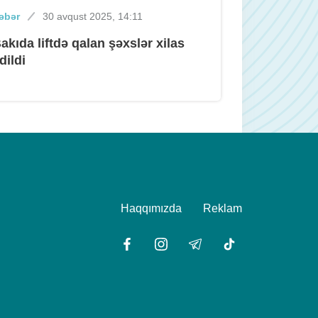
əbər
30 avqust 2025, 14:11
akıda liftdə qalan şəxslər xilas
dildi
Haqqımızda
Reklam