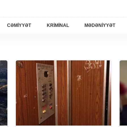
CƏMIYYƏT
KRIMINAL
MƏDƏNIYYƏT