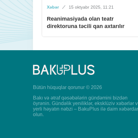
Xəbər
15 oktyabr 2025, 11:21
Reanimasiyada olan teatr
direktoruna təcili qan axtarılır
Bütün hüquqlar qorunur © 2026
Bakı və ətraf qəsəbələrin gündəmini bizdən
öyrənin. Gündəlik yeniliklər, eksklüziv xəbərlər 
yerli həyatın nəbzi – BakuPlus ilə daim xəbərda
olun.