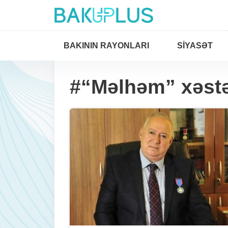
BAKININ RAYONLARI
SIYASƏT
#“Məlhəm” xəst