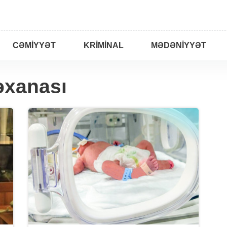
CƏMIYYƏT
KRIMINAL
MƏDƏNIYYƏT
əxanası