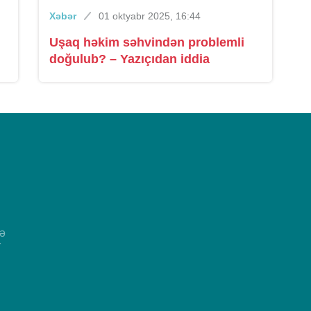
Xəbər
01 oktyabr 2025, 16:44
Uşaq həkim səhvindən problemli
doğulub? – Yazıçıdan iddia
və
r