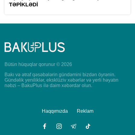
TƏPİKLƏDİ
Bütün hüquqlar qorunur © 2026
Bakı və ətraf qəsəbələrin gündəmini bizdən öyrənin.
Gündəlik yeniliklər, eksklüziv xəbərlər və yerli həyatın
nəbzi – BakuPlus ilə daim xəbərdar olun.
Haqqımızda
Reklam