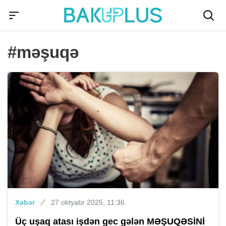
#məşuqə
Xəbər
27 oktyabr 2025, 11:36
Üç uşaq atası işdən gec gələn MƏŞUQƏSİNİ