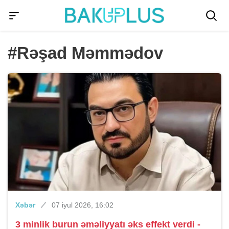
#Rəşad Məmmədov
Xəbər
07 iyul 2026, 16:02
3 minlik burun əməliyyatı əks effekt verdi -