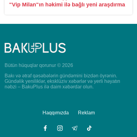
"Vip Milan"ın həkimi ilə bağlı yeni araşdırma
Bütün hüquqlar qorunur © 2026
Bakı və ətraf qəsəbələrin gündəmini bizdən öyrənin.
Gündəlik yeniliklər, eksklüziv xəbərlər və yerli həyatın
nəbzi – BakuPlus ilə daim xəbərdar olun.
Haqqımızda
Reklam