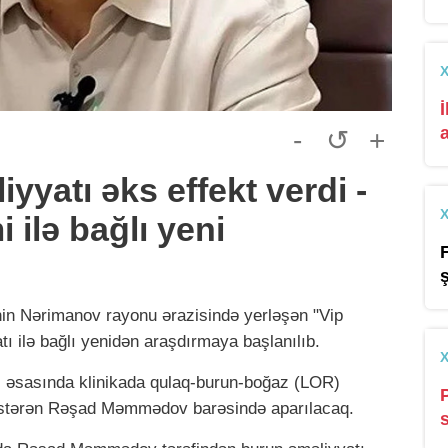
-
↺
+
yyatı əks effekt verdi -
 ilə bağlı yeni
nin Nərimanov rayonu ərazisində yerləşən "Vip
tı ilə bağlı yenidən araşdırmaya başlanılıb.
i əsasında klinikada qulaq-burun-boğaz (LOR)
 göstərən Rəşad Məmmədov barəsində aparılacaq.