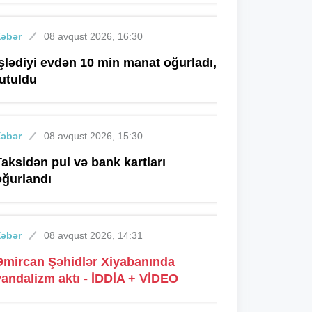
Xəbər
08 avqust 2026, 16:30
İşlədiyi evdən 10 min manat oğurladı,
tutuldu
Xəbər
08 avqust 2026, 15:30
Taksidən pul və bank kartları
oğurlandı
Xəbər
08 avqust 2026, 14:31
Əmircan Şəhidlər Xiyabanında
vandalizm aktı - İDDİA + VİDEO