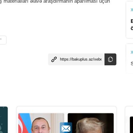
İş materialları əlavə araşdırmanın aparılması üçün
"