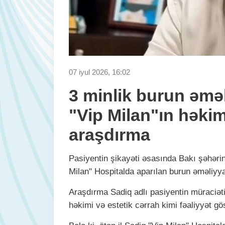
07 iyul 2026, 16:02
3 minlik burun əməli
"Vip Milan"ın həkimi
araşdırma
Pasiyentin şikayəti əsasında Bakı şəhəri
Milan" Hospitalda aparılan burun əməliyya
Araşdırma Sadiq adlı pasiyentin müraciət
həkimi və estetik cərrah kimi fəaliyyət