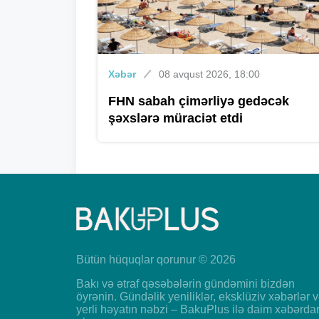
Xəbər
08 avqust 2026, 18:00
FHN sabah çimərliyə gedəcək
şəxslərə müraciət etdi
Bütün hüquqlar qorunur © 2026
Bakı və ətraf qəsəbələrin gündəmini bizdən
öyrənin. Gündəlik yeniliklər, eksklüziv xəbərlər 
yerli həyatın nəbzi – BakuPlus ilə daim xəbərda