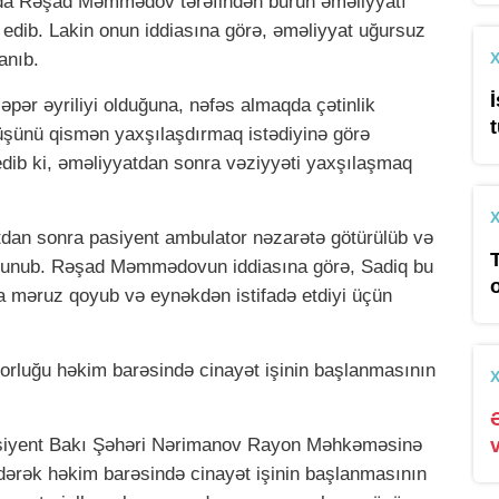
talda Rəşad Məmmədov tərəfindən burun əməliyyatı
edib. Lakin onun iddiasına görə, əməliyyat uğursuz
anıb.
çəpər əyriliyi olduğuna, nəfəs almaqda çətinlik
üşünü qismən yaxşılaşdırmaq istədiyinə görə
dib ki, əməliyyatdan sonra vəziyyəti yaxşılaşmaq
an sonra pasiyent ambulator nəzarətə götürülüb və
olunub. Rəşad Məmmədovun iddiasına görə, Sadiq bu
a məruz qoyub və eynəkdən istifadə etdiyi üçün
orluğu həkim barəsində cinayət işinin başlanmasının
pasiyent Bakı Şəhəri Nərimanov Rayon Məhkəməsinə
dərək həkim barəsində cinayət işinin başlanmasının