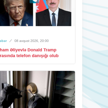
Azərbaycandan tranzit keçməklə
Rusiyadan Ermənistana buğda və
daş kömür göndərildi
Xəbər
08 avqust 2026, 11:12
əbər
08 avqust 2026, 20:00
Türkiyə Super Liqasına gəldiyim
lham Əliyevlə Donald Tramp
üçün sevincliyəm – Nəriman
rasında telefon danışığı olub
Axundzadə
Xəbər
08 avqust 2026, 10:42
"Zirə"dəki mühit yaxşı deyildi - Leroy
Mikels