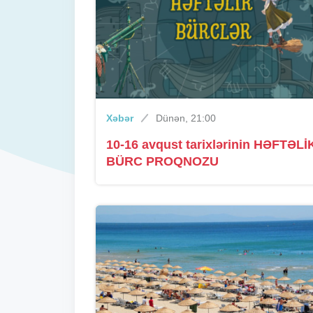
Xəbər
Dünən, 21:00
10-16 avqust tarixlərinin HƏFTƏLİ
BÜRC PROQNOZU