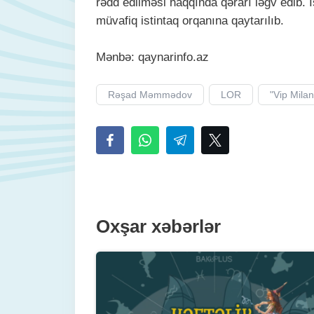
rədd edilməsi haqqında qərarı ləğv edib. 
müvafiq istintaq orqanına qaytarılıb.
Mənbə: qaynarinfo.az
Rəşad Məmmədov
LOR
"Vip Milan
Oxşar xəbərlər