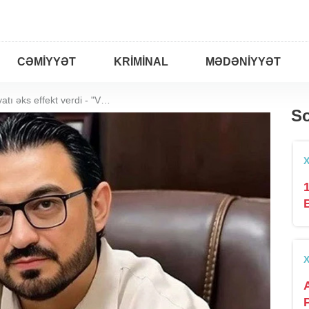
CƏMIYYƏT
KRIMINAL
MƏDƏNIYYƏT
3 minlik burun əməliyyatı əks effekt verdi - "Vip Milan"ın həkimi ilə bağlı yeni araşdırma
So