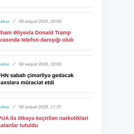
Xəbər
08 avqust 2026, 20:00
İlham Əliyevlə Donald Tramp
arasında telefon danışığı olub
Xəbər
08 avqust 2026, 18:00
FHN sabah çimərliyə gedəcək
şəxslərə müraciət etdi
Xəbər
08 avqust 2026, 17:37
PUA ilə ölkəyə keçirilən narkotikləri
satanlar tutuldu