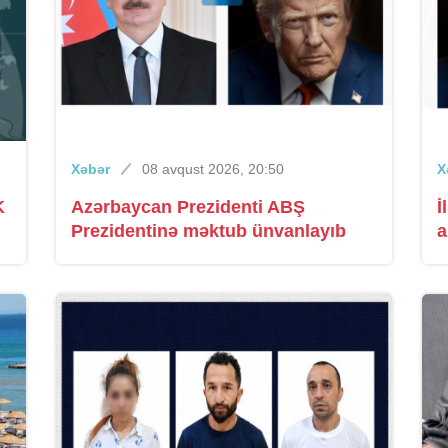
Xəbər
08 avqust 2026, 20:50
X
K
Azərbaycan Prezidenti ABŞ
İ
Prezidentinə məktub ünvanlayıb
a