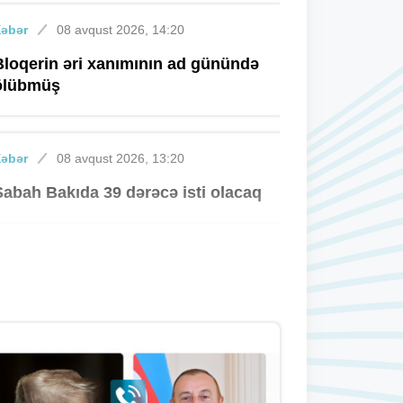
Xəbər
08 avqust 2026, 14:20
Bloqerin əri xanımının ad günündə
ölübmüş
Xəbər
08 avqust 2026, 13:20
Sabah Bakıda 39 dərəcə isti olacaq
Xəbər
08 avqust 2026, 12:21
Bakıda dənizdə batan yeniyetmənin
meyiti tapıldı
Xəbər
08 avqust 2026, 11:24