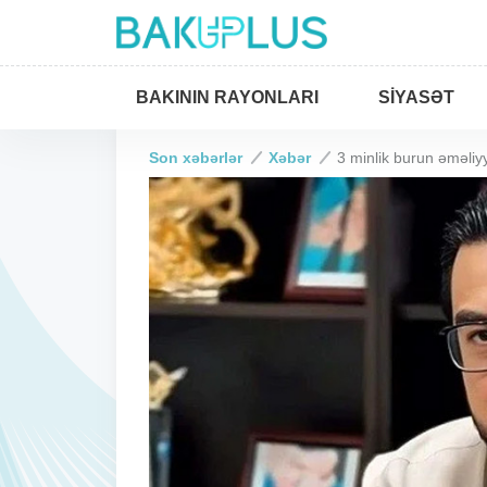
BAKININ RAYONLARI
SIYASƏT
Son xəbərlər
Xəbər