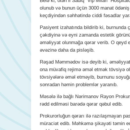
Belə ki, ötən il Sadiq "Vip Milan" Hospi
olunub və bunun üçün 3000 manat ödəniş 
keçdiyindən səhhətində ciddi fəsadlar yar
Pasiyent izahatında bildirib ki, burnunda 
çəkdiyinə və eyni zamanda estetik görün
əməliyyat olunmağa qərar verib. O qeyd e
əvəzinə daha da pisləşib.
Rəşad Məmmədov isə deyib ki, əməliyyatd
ona müvafiq rejimə əməl etmək tövsiyə 
tövsiyələrə əməl etməyib, burnunu soyuğ
sonradan həmin problemlər yaranıb.
Məsələ ilə bağlı Nərimanov Rayon Prokur
rədd edilməsi barədə qərar qəbul edib.
Prokurorluğun qərarı ilə razılaşmayan 
müraciət edib. Məhkəmə şikayəti təmin e