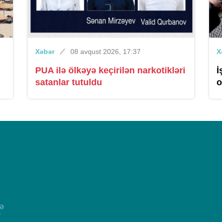
Xəbər
08 avqust 2026, 17:37
X
PUA ilə ölkəyə keçirilən narkotikləri
İ
satanlar tutuldu
o
və
r