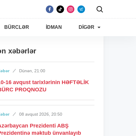
BÜRCLƏR
İDMAN
DIGƏR
n xəbərlər
Xəbər
Dünən, 21:00
10-16 avqust tarixlərinin HƏFTƏLİK
BÜRC PROQNOZU
Xəbər
08 avqust 2026, 20:50
Azərbaycan Prezidenti ABŞ
Prezidentinə məktub ünvanlayıb