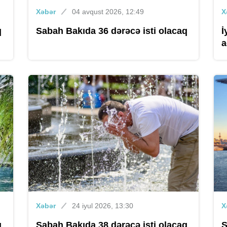
Xəbər
04 avqust 2026, 12:49
X
q
Sabah Bakıda 36 dərəcə isti olacaq
İ
a
Xəbər
24 iyul 2026, 13:30
X
q
Sabah Bakıda 38 dərəcə isti olacaq
S