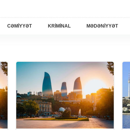
CƏMIYYƏT
KRIMINAL
MƏDƏNIYYƏT