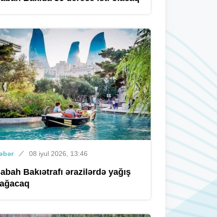
əbər
08 iyul 2026, 13:46
abah Bakıətrafı ərazilərdə yağış
ağacaq