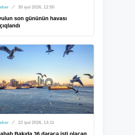
əbər
30 iyul 2026, 12:50
yulun son gününün havası
çıqlandı
əbər
22 iyul 2026, 13:11
abah Bakıda 36 dərəcə isti olacaq