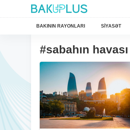
BAKININ RAYONLARI
SIYASƏT
#sabahın havası