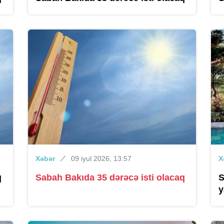
Xəbər
09 iyul 2026, 13:57
X
q
Sabah Bakıda 35 dərəcə isti olacaq
S
y