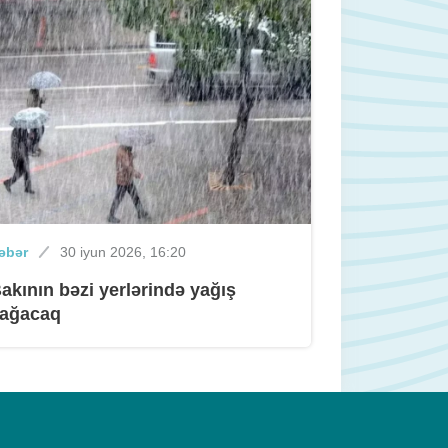
əbər
30 iyun 2026, 16:20
akının bəzi yerlərində yağış
ağacaq