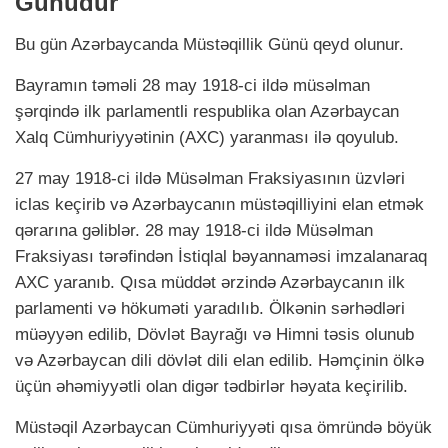
Günüdür
Bu gün Azərbaycanda Müstəqillik Günü qeyd olunur.
Bayramın təməli 28 may 1918-ci ildə müsəlman
şərqində ilk parlamentli respublika olan Azərbaycan
Xalq Cümhuriyyətinin (AXC) yaranması ilə qoyulub.
27 may 1918-ci ildə Müsəlman Fraksiyasının üzvləri
iclas keçirib və Azərbaycanın müstəqilliyini elan etmək
qərarına gəliblər. 28 may 1918-ci ildə Müsəlman
Fraksiyası tərəfindən İstiqlal bəyannaməsi imzalanaraq
AXC yaranıb. Qısa müddət ərzində Azərbaycanın ilk
parlamenti və hökuməti yaradılıb. Ölkənin sərhədləri
müəyyən edilib, Dövlət Bayrağı və Himni təsis olunub
və Azərbaycan dili dövlət dili elan edilib. Həmçinin ölkə
üçün əhəmiyyətli olan digər tədbirlər həyata keçirilib.
Müstəqil Azərbaycan Cümhuriyyəti qısa ömründə böyük