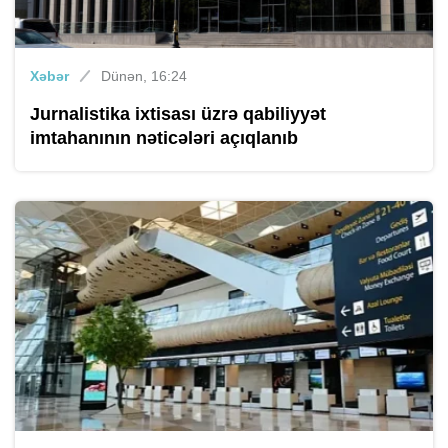
Xəbər
Dünən, 16:24
Jurnalistika ixtisası üzrə qabiliyyət
imtahanının nəticələri açıqlanıb