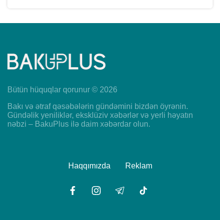
Bütün hüquqlar qorunur © 2026
Bakı və ətraf qəsəbələrin gündəmini bizdən öyrənin.
Gündəlik yeniliklər, eksklüziv xəbərlər və yerli həyatın
nəbzi – BakuPlus ilə daim xəbərdar olun.
Haqqımızda
Reklam