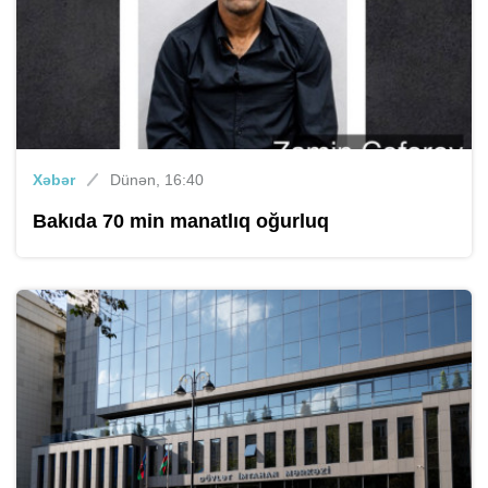
Xəbər
Dünən, 16:40
Bakıda 70 min manatlıq oğurluq